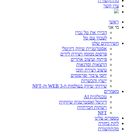
מהתקשורת
צרו קשר
ראשי
מי אני
הכירו את טל נברו
לעבוד עם טל
השירותים שלנו
אסטרטגיית שיווק דיגיטלי
פרסום ממומן ויצירת לידים
פיתוח ועיצוב אתרים
הרצאות וסדנאות
עיצוב ויצירת תוכן
יחסי ציבור ופרסומים
ייעוץ והכשרות
שירותי שיווק בעולמות ה-WEB 3 וה-NFT
מאמרים
טכנולוגית AI
דיגיטל ואסטרטגיה שיווקית
רשתות חברתיות
NFT
מספרים עלינו
לתת בחזרה
מהתקשורת