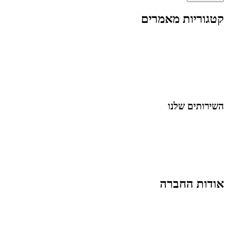
קטגוריות מאמרים
כל המאמרים
מאמרים על
בינה מלאכותית
מאמרי דיגיטל
נושאים כלליים
לייף-סטייל
החיים בסרטוני וידאו
השירותים שלנו
שיווק ובניית נוכחות באינסטגרם
אסטרטגיה וניהול תוכן
קמפיינים ממומנים וכלי קידום
עיצוב ופיתוח אתרים ודפי נחיתה
הרצאות וסדנאות
אודות החברה
מי זו טל נברו
לעבוד עם טל
לקוחות מספרים