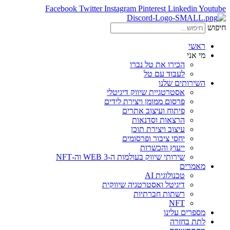
Facebook
Twitter
Instagram
Pinterest
Linkedin
Youtube
חיפוש
ראשי
מי אני
הכירו את טל נברו
לעבוד עם טל
השירותים שלנו
אסטרטגיית שיווק דיגיטלי
פרסום ממומן ויצירת לידים
פיתוח ועיצוב אתרים
הרצאות וסדנאות
עיצוב ויצירת תוכן
יחסי ציבור ופרסומים
ייעוץ והכשרות
שירותי שיווק בעולמות ה-WEB 3 וה-NFT
מאמרים
טכנולוגית AI
דיגיטל ואסטרטגיה שיווקית
רשתות חברתיות
NFT
מספרים עלינו
לתת בחזרה