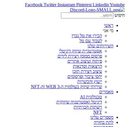
Facebook
Twitter
Instagram
Pinterest
Linkedin
Youtube
חיפוש
ראשי
מי אני
הכירו את טל נברו
לעבוד עם טל
השירותים שלנו
אסטרטגיית שיווק דיגיטלי
פרסום ממומן ויצירת לידים
פיתוח ועיצוב אתרים
הרצאות וסדנאות
עיצוב ויצירת תוכן
יחסי ציבור ופרסומים
ייעוץ והכשרות
שירותי שיווק בעולמות ה-WEB 3 וה-NFT
מאמרים
טכנולוגית AI
דיגיטל ואסטרטגיה שיווקית
רשתות חברתיות
NFT
מספרים עלינו
לתת בחזרה