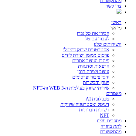
מהתקשורת
צרו קשר
ראשי
מי אני
הכירו את טל נברו
לעבוד עם טל
השירותים שלנו
אסטרטגיית שיווק דיגיטלי
פרסום ממומן ויצירת לידים
פיתוח ועיצוב אתרים
הרצאות וסדנאות
עיצוב ויצירת תוכן
יחסי ציבור ופרסומים
ייעוץ והכשרות
שירותי שיווק בעולמות ה-WEB 3 וה-NFT
מאמרים
טכנולוגית AI
דיגיטל ואסטרטגיה שיווקית
רשתות חברתיות
NFT
מספרים עלינו
לתת בחזרה
מהתקשורת