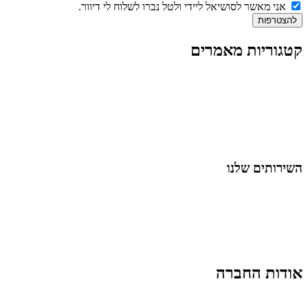
אני מאשר לסושיאל ליידי ולטל נברו לשלוח לי דיוור.
להצטרפות
קטגוריות מאמרים
כל המאמרים
מאמרים על
בינה מלאכותית
מאמרי דיגיטל
נושאים כלליים
לייף-סטייל
החיים בסרטוני וידאו
השירותים שלנו
שיווק ובניית נוכחות באינסטגרם
אסטרטגיה וניהול תוכן
קמפיינים ממומנים וכלי קידום
עיצוב ופיתוח אתרים ודפי נחיתה
הרצאות וסדנאות
אודות החברה
מי זו טל נברו