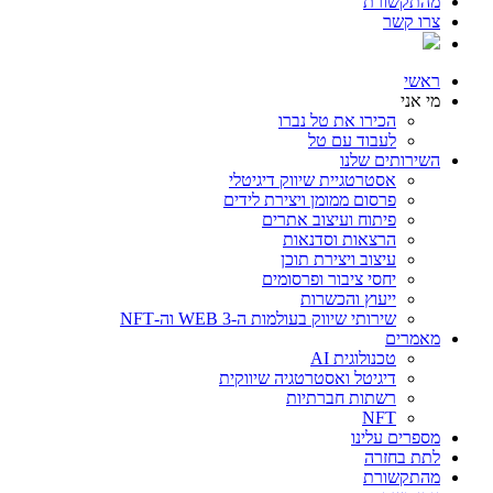
מהתקשורת
צרו קשר
ראשי
מי אני
הכירו את טל נברו
לעבוד עם טל
השירותים שלנו
אסטרטגיית שיווק דיגיטלי
פרסום ממומן ויצירת לידים
פיתוח ועיצוב אתרים
הרצאות וסדנאות
עיצוב ויצירת תוכן
יחסי ציבור ופרסומים
ייעוץ והכשרות
שירותי שיווק בעולמות ה-WEB 3 וה-NFT
מאמרים
טכנולוגית AI
דיגיטל ואסטרטגיה שיווקית
רשתות חברתיות
NFT
מספרים עלינו
לתת בחזרה
מהתקשורת