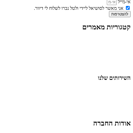
אי-מייל
אני מאשר לסושיאל ליידי ולטל נברו לשלוח לי דיוור.
להצטרפות
קטגוריות מאמרים
כל המאמרים
מאמרים על
בינה מלאכותית
מאמרי דיגיטל
נושאים כלליים
לייף-סטייל
החיים בסרטוני וידאו
השירותים שלנו
שיווק ובניית נוכחות באינסטגרם
אסטרטגיה וניהול תוכן
קמפיינים ממומנים וכלי קידום
עיצוב ופיתוח אתרים ודפי נחיתה
הרצאות וסדנאות
אודות החברה