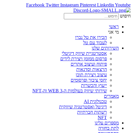
Facebook
Twitter
Instagram
Pinterest
Linkedin
Youtube
חיפוש
ראשי
מי אני
הכירו את טל נברו
לעבוד עם טל
השירותים שלנו
אסטרטגיית שיווק דיגיטלי
פרסום ממומן ויצירת לידים
פיתוח ועיצוב אתרים
הרצאות וסדנאות
עיצוב ויצירת תוכן
יחסי ציבור ופרסומים
ייעוץ והכשרות
שירותי שיווק בעולמות ה-WEB 3 וה-NFT
מאמרים
טכנולוגית AI
דיגיטל ואסטרטגיה שיווקית
רשתות חברתיות
NFT
מספרים עלינו
לתת בחזרה