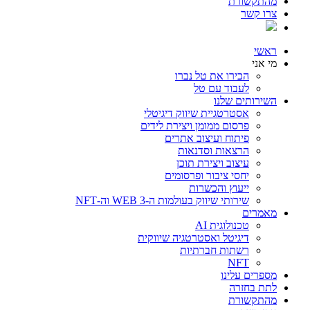
מהתקשורת
צרו קשר
ראשי
מי אני
הכירו את טל נברו
לעבוד עם טל
השירותים שלנו
אסטרטגיית שיווק דיגיטלי
פרסום ממומן ויצירת לידים
פיתוח ועיצוב אתרים
הרצאות וסדנאות
עיצוב ויצירת תוכן
יחסי ציבור ופרסומים
ייעוץ והכשרות
שירותי שיווק בעולמות ה-WEB 3 וה-NFT
מאמרים
טכנולוגית AI
דיגיטל ואסטרטגיה שיווקית
רשתות חברתיות
NFT
מספרים עלינו
לתת בחזרה
מהתקשורת