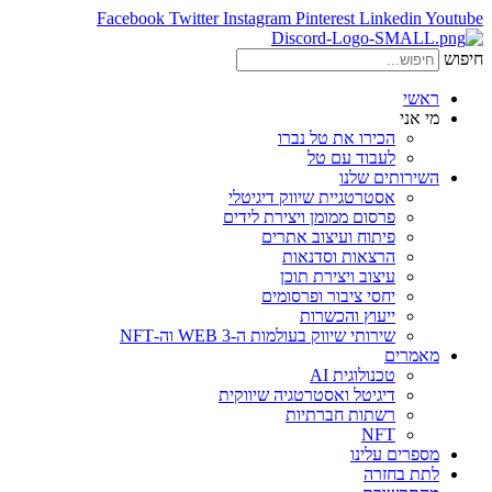
Facebook
Twitter
Instagram
Pinterest
Linkedin
Youtube
חיפוש
ראשי
מי אני
הכירו את טל נברו
לעבוד עם טל
השירותים שלנו
אסטרטגיית שיווק דיגיטלי
פרסום ממומן ויצירת לידים
פיתוח ועיצוב אתרים
הרצאות וסדנאות
עיצוב ויצירת תוכן
יחסי ציבור ופרסומים
ייעוץ והכשרות
שירותי שיווק בעולמות ה-WEB 3 וה-NFT
מאמרים
טכנולוגית AI
דיגיטל ואסטרטגיה שיווקית
רשתות חברתיות
NFT
מספרים עלינו
לתת בחזרה