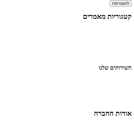
להצטרפות
קטגוריות מאמרים
כל המאמרים
מאמרים על
בינה מלאכותית
מאמרי דיגיטל
נושאים כלליים
לייף-סטייל
החיים בסרטוני וידאו
השירותים שלנו
שיווק ובניית נוכחות באינסטגרם
אסטרטגיה וניהול תוכן
קמפיינים ממומנים וכלי קידום
עיצוב ופיתוח אתרים ודפי נחיתה
הרצאות וסדנאות
אודות החברה
מי זו טל נברו
לעבוד עם טל