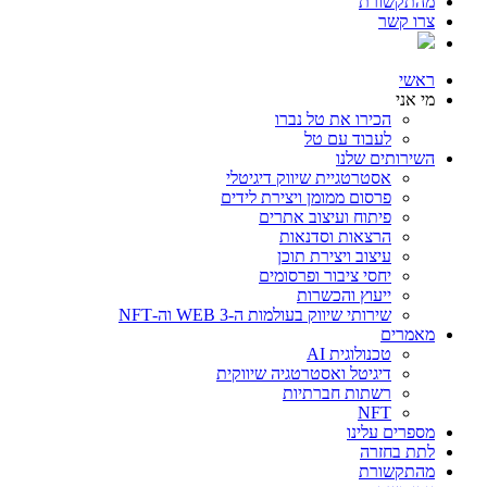
מהתקשורת
צרו קשר
ראשי
מי אני
הכירו את טל נברו
לעבוד עם טל
השירותים שלנו
אסטרטגיית שיווק דיגיטלי
פרסום ממומן ויצירת לידים
פיתוח ועיצוב אתרים
הרצאות וסדנאות
עיצוב ויצירת תוכן
יחסי ציבור ופרסומים
ייעוץ והכשרות
שירותי שיווק בעולמות ה-WEB 3 וה-NFT
מאמרים
טכנולוגית AI
דיגיטל ואסטרטגיה שיווקית
רשתות חברתיות
NFT
מספרים עלינו
לתת בחזרה
מהתקשורת