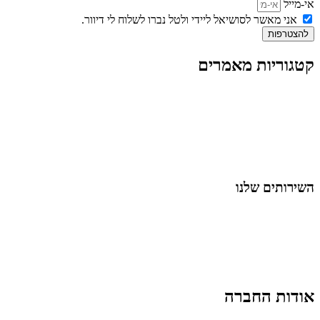
אי-מייל
אני מאשר לסושיאל ליידי ולטל נברו לשלוח לי דיוור.
להצטרפות
קטגוריות מאמרים
כל המאמרים
מאמרים על
בינה מלאכותית
מאמרי דיגיטל
נושאים כלליים
לייף-סטייל
החיים בסרטוני וידאו
השירותים שלנו
שיווק ובניית נוכחות באינסטגרם
אסטרטגיה וניהול תוכן
קמפיינים ממומנים וכלי קידום
עיצוב ופיתוח אתרים ודפי נחיתה
הרצאות וסדנאות
אודות החברה