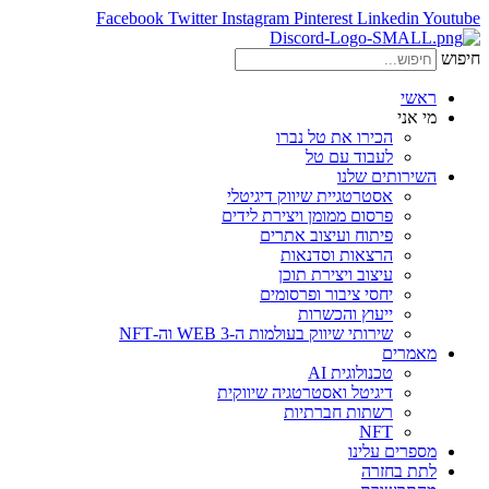
Facebook
Twitter
Instagram
Pinterest
Linkedin
Youtube
חיפוש
ראשי
מי אני
הכירו את טל נברו
לעבוד עם טל
השירותים שלנו
אסטרטגיית שיווק דיגיטלי
פרסום ממומן ויצירת לידים
פיתוח ועיצוב אתרים
הרצאות וסדנאות
עיצוב ויצירת תוכן
יחסי ציבור ופרסומים
ייעוץ והכשרות
שירותי שיווק בעולמות ה-WEB 3 וה-NFT
מאמרים
טכנולוגית AI
דיגיטל ואסטרטגיה שיווקית
רשתות חברתיות
NFT
מספרים עלינו
לתת בחזרה