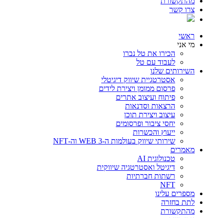
מהתקשורת
צרו קשר
ראשי
מי אני
הכירו את טל נברו
לעבוד עם טל
השירותים שלנו
אסטרטגיית שיווק דיגיטלי
פרסום ממומן ויצירת לידים
פיתוח ועיצוב אתרים
הרצאות וסדנאות
עיצוב ויצירת תוכן
יחסי ציבור ופרסומים
ייעוץ והכשרות
שירותי שיווק בעולמות ה-WEB 3 וה-NFT
מאמרים
טכנולוגית AI
דיגיטל ואסטרטגיה שיווקית
רשתות חברתיות
NFT
מספרים עלינו
לתת בחזרה
מהתקשורת