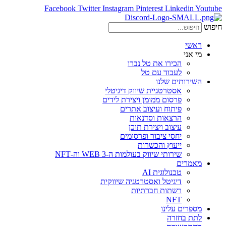
Facebook
Twitter
Instagram
Pinterest
Linkedin
Youtube
חיפוש
ראשי
מי אני
הכירו את טל נברו
לעבוד עם טל
השירותים שלנו
אסטרטגיית שיווק דיגיטלי
פרסום ממומן ויצירת לידים
פיתוח ועיצוב אתרים
הרצאות וסדנאות
עיצוב ויצירת תוכן
יחסי ציבור ופרסומים
ייעוץ והכשרות
שירותי שיווק בעולמות ה-WEB 3 וה-NFT
מאמרים
טכנולוגית AI
דיגיטל ואסטרטגיה שיווקית
רשתות חברתיות
NFT
מספרים עלינו
לתת בחזרה