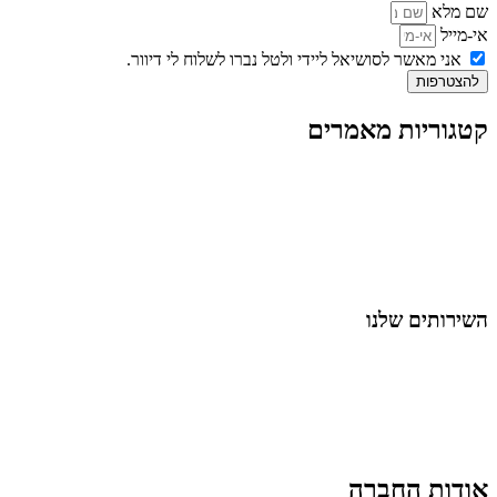
שם מלא
אי-מייל
אני מאשר לסושיאל ליידי ולטל נברו לשלוח לי דיוור.
להצטרפות
קטגוריות מאמרים
כל המאמרים
מאמרים על
בינה מלאכותית
מאמרי דיגיטל
נושאים כלליים
לייף-סטייל
החיים בסרטוני וידאו
השירותים שלנו
שיווק ובניית נוכחות באינסטגרם
אסטרטגיה וניהול תוכן
קמפיינים ממומנים וכלי קידום
עיצוב ופיתוח אתרים ודפי נחיתה
הרצאות וסדנאות
אודות החברה