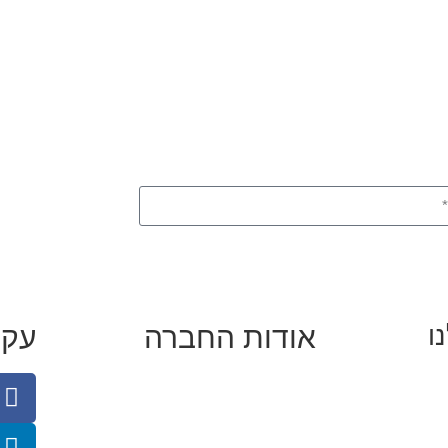
ו
אודות החברה
עקב
 באינסטגרם
מי זו טל נברו
כן
לעבוד עם טל
לי קידום
לקוחות מספרים