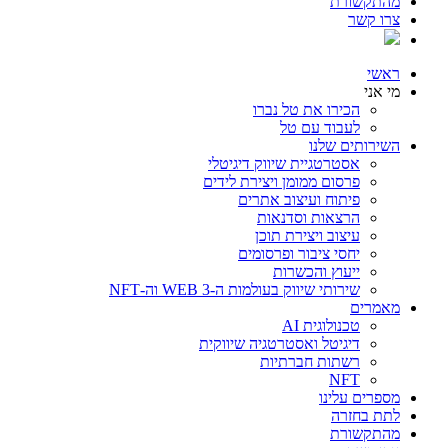
מהתקשורת
צרו קשר
ראשי
מי אני
הכירו את טל נברו
לעבוד עם טל
השירותים שלנו
אסטרטגיית שיווק דיגיטלי
פרסום ממומן ויצירת לידים
פיתוח ועיצוב אתרים
הרצאות וסדנאות
עיצוב ויצירת תוכן
יחסי ציבור ופרסומים
ייעוץ והכשרות
שירותי שיווק בעולמות ה-WEB 3 וה-NFT
מאמרים
טכנולוגית AI
דיגיטל ואסטרטגיה שיווקית
רשתות חברתיות
NFT
מספרים עלינו
לתת בחזרה
מהתקשורת