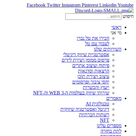
Facebook
Twitter
Instagram
Pinterest
Linkedin
Youtube
חיפוש
ראשי
מי אני
הכירו את טל נברו
לעבוד עם טל
השירותים שלנו
אסטרטגיית שיווק דיגיטלי
פרסום ממומן ויצירת לידים
פיתוח ועיצוב אתרים
הרצאות וסדנאות
עיצוב ויצירת תוכן
יחסי ציבור ופרסומים
ייעוץ והכשרות
שירותי שיווק בעולמות ה-WEB 3 וה-NFT
מאמרים
טכנולוגית AI
דיגיטל ואסטרטגיה שיווקית
רשתות חברתיות
NFT
מספרים עלינו
לתת בחזרה