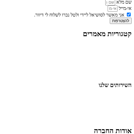
שם מלא
אי-מייל
אני מאשר לסושיאל ליידי ולטל נברו לשלוח לי דיוור.
להצטרפות
קטגוריות מאמרים
כל המאמרים
מאמרים על
בינה מלאכותית
מאמרי דיגיטל
נושאים כלליים
לייף-סטייל
החיים בסרטוני וידאו
השירותים שלנו
שיווק ובניית נוכחות באינסטגרם
אסטרטגיה וניהול תוכן
קמפיינים ממומנים וכלי קידום
עיצוב ופיתוח אתרים ודפי נחיתה
הרצאות וסדנאות
אודות החברה