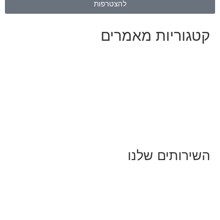
להצטרפות
קטגוריות מאמרים
כל המאמרים
מאמרים על
בינה מלאכותית
מאמרי דיגיטל
נושאים כלליים
לייף-סטייל
החיים בסרטוני וידאו
השירותים שלנו
שיווק ובניית נוכחות באינסטגרם
אסטרטגיה וניהול תוכן
קמפיינים ממומנים וכלי קידום
עיצוב ופיתוח אתרים ודפי נחיתה