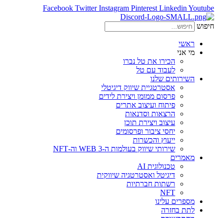
Facebook
Twitter
Instagram
Pinterest
Linkedin
Youtube
חיפוש
ראשי
מי אני
הכירו את טל נברו
לעבוד עם טל
השירותים שלנו
אסטרטגיית שיווק דיגיטלי
פרסום ממומן ויצירת לידים
פיתוח ועיצוב אתרים
הרצאות וסדנאות
עיצוב ויצירת תוכן
יחסי ציבור ופרסומים
ייעוץ והכשרות
שירותי שיווק בעולמות ה-WEB 3 וה-NFT
מאמרים
טכנולוגית AI
דיגיטל ואסטרטגיה שיווקית
רשתות חברתיות
NFT
מספרים עלינו
לתת בחזרה