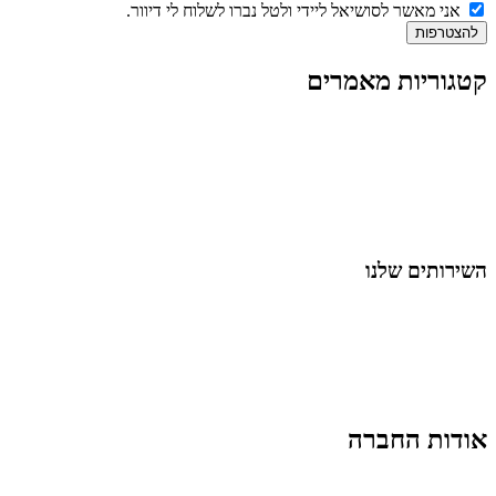
אני מאשר לסושיאל ליידי ולטל נברו לשלוח לי דיוור.
להצטרפות
קטגוריות מאמרים
כל המאמרים
מאמרים על
בינה מלאכותית
מאמרי דיגיטל
נושאים כלליים
לייף-סטייל
החיים בסרטוני וידאו
השירותים שלנו
שיווק ובניית נוכחות באינסטגרם
אסטרטגיה וניהול תוכן
קמפיינים ממומנים וכלי קידום
עיצוב ופיתוח אתרים ודפי נחיתה
הרצאות וסדנאות
אודות החברה
מי זו טל נברו