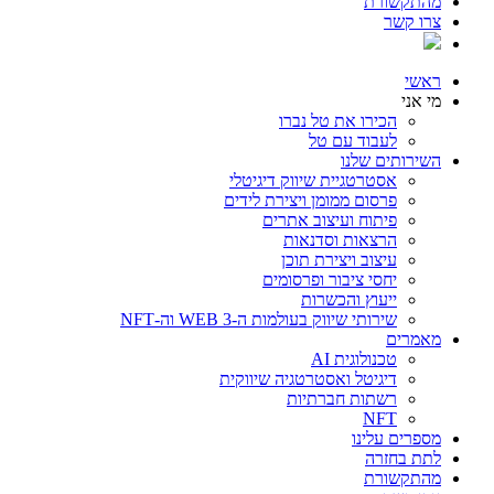
מהתקשורת
צרו קשר
ראשי
מי אני
הכירו את טל נברו
לעבוד עם טל
השירותים שלנו
אסטרטגיית שיווק דיגיטלי
פרסום ממומן ויצירת לידים
פיתוח ועיצוב אתרים
הרצאות וסדנאות
עיצוב ויצירת תוכן
יחסי ציבור ופרסומים
ייעוץ והכשרות
שירותי שיווק בעולמות ה-WEB 3 וה-NFT
מאמרים
טכנולוגית AI
דיגיטל ואסטרטגיה שיווקית
רשתות חברתיות
NFT
מספרים עלינו
לתת בחזרה
מהתקשורת