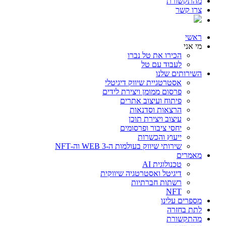
מהתקשורת
צרו קשר
ראשי
מי אני
הכירו את טל נברו
לעבוד עם טל
השירותים שלנו
אסטרטגיית שיווק דיגיטלי
פרסום ממומן ויצירת לידים
פיתוח ועיצוב אתרים
הרצאות וסדנאות
עיצוב ויצירת תוכן
יחסי ציבור ופרסומים
ייעוץ והכשרות
שירותי שיווק בעולמות ה-WEB 3 וה-NFT
מאמרים
טכנולוגית AI
דיגיטל ואסטרטגיה שיווקית
רשתות חברתיות
NFT
מספרים עלינו
לתת בחזרה
מהתקשורת