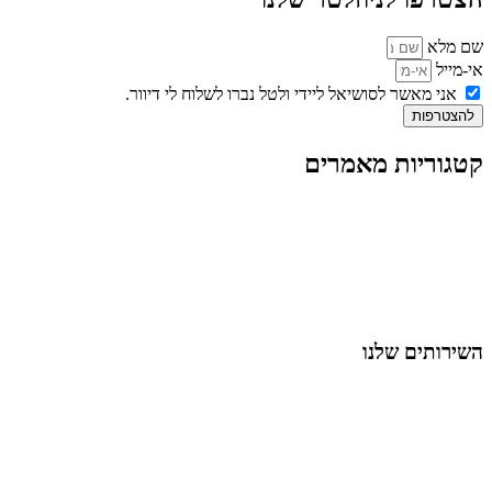
שם מלא
אי-מייל
אני מאשר לסושיאל ליידי ולטל נברו לשלוח לי דיוור.
להצטרפות
קטגוריות מאמרים
כל המאמרים
מאמרים על
בינה מלאכותית
מאמרי דיגיטל
נושאים כלליים
לייף-סטייל
החיים בסרטוני וידאו
השירותים שלנו
שיווק ובניית נוכחות באינסטגרם
אסטרטגיה וניהול תוכן
קמפיינים ממומנים וכלי קידום
עיצוב ופיתוח אתרים ודפי נחיתה
הרצאות וסדנאות