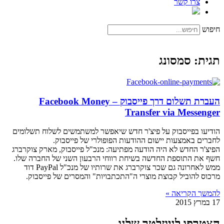
צרו קשר
חיפוש
תגית: סמסונג
העברת תשלום דרך פייסבוק – Facebook Money
Transfer via Messenger
הודיעו בפייסבוק על פיצ'ר חדש שיאפשר למשתמשים לשלוח תשלומים
לחברים באמצעות יישום ההודעות הפופולרי של פייסבוק.
הפיצ'ר החדש לא היה הודעה מפתיעה: מנכ"ל פייסבוק, מארק צוקרברג
חשף את התוספת החדשה בשיחת רווחי הרבעון השני של החברה שלו.
ממש לאחרונה גם שכר צוקרברג את שרותיו של מנכ"ל PayPal דוד
מרכוס להוביל קבוצת מוצרי ה"התכתבויות" והמסרים של פייסבוק.
להמשך הקריאה »
17 במרץ 2015
הצטרפו לניוזלטר שלנו