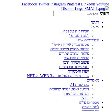
Facebook
Twitter
Instagram
Pinterest
Linkedin
Youtube
חיפוש
ראשי
מי אני
הכירו את טל נברו
לעבוד עם טל
השירותים שלנו
אסטרטגיית שיווק דיגיטלי
פרסום ממומן ויצירת לידים
פיתוח ועיצוב אתרים
הרצאות וסדנאות
עיצוב ויצירת תוכן
יחסי ציבור ופרסומים
ייעוץ והכשרות
שירותי שיווק בעולמות ה-WEB 3 וה-NFT
מאמרים
טכנולוגית AI
דיגיטל ואסטרטגיה שיווקית
רשתות חברתיות
NFT
מספרים עלינו
לתת בחזרה