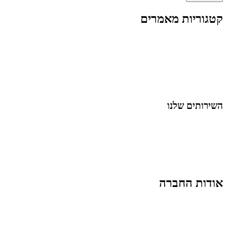
קטגוריות מאמרים
כל המאמרים
מאמרים על
בינה מלאכותית
מאמרי דיגיטל
נושאים כלליים
לייף-סטייל
החיים בסרטוני וידאו
השירותים שלנו
שיווק ובניית נוכחות באינסטגרם
אסטרטגיה וניהול תוכן
קמפיינים ממומנים וכלי קידום
עיצוב ופיתוח אתרים ודפי נחיתה
הרצאות וסדנאות
אודות החברה
מי זו טל נברו
לעבוד עם טל
לקוחות מספרים