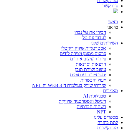
מהתקשורת
צרו קשר
ראשי
מי אני
הכירו את טל נברו
לעבוד עם טל
השירותים שלנו
אסטרטגיית שיווק דיגיטלי
פרסום ממומן ויצירת לידים
פיתוח ועיצוב אתרים
הרצאות וסדנאות
עיצוב ויצירת תוכן
יחסי ציבור ופרסומים
ייעוץ והכשרות
שירותי שיווק בעולמות ה-WEB 3 וה-NFT
מאמרים
טכנולוגית AI
דיגיטל ואסטרטגיה שיווקית
רשתות חברתיות
NFT
מספרים עלינו
לתת בחזרה
מהתקשורת