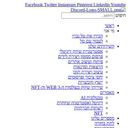
Facebook
Twitter
Instagram
Pinterest
Linkedin
Youtube
חיפוש
ראשי
מי אני
הכירו את טל נברו
לעבוד עם טל
השירותים שלנו
אסטרטגיית שיווק דיגיטלי
פרסום ממומן ויצירת לידים
פיתוח ועיצוב אתרים
הרצאות וסדנאות
עיצוב ויצירת תוכן
יחסי ציבור ופרסומים
ייעוץ והכשרות
שירותי שיווק בעולמות ה-WEB 3 וה-NFT
מאמרים
טכנולוגית AI
דיגיטל ואסטרטגיה שיווקית
רשתות חברתיות
NFT
מספרים עלינו
לתת בחזרה