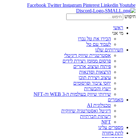
Facebook
Twitter
Instagram
Pinterest
Linkedin
Youtube
חיפוש
ראשי
מי אני
הכירו את טל נברו
לעבוד עם טל
השירותים שלנו
אסטרטגיית שיווק דיגיטלי
פרסום ממומן ויצירת לידים
פיתוח ועיצוב אתרים
הרצאות וסדנאות
עיצוב ויצירת תוכן
יחסי ציבור ופרסומים
ייעוץ והכשרות
שירותי שיווק בעולמות ה-WEB 3 וה-NFT
מאמרים
טכנולוגית AI
דיגיטל ואסטרטגיה שיווקית
רשתות חברתיות
NFT
מספרים עלינו
לתת בחזרה