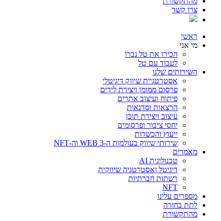
מהתקשורת
צרו קשר
ראשי
מי אני
הכירו את טל נברו
לעבוד עם טל
השירותים שלנו
אסטרטגיית שיווק דיגיטלי
פרסום ממומן ויצירת לידים
פיתוח ועיצוב אתרים
הרצאות וסדנאות
עיצוב ויצירת תוכן
יחסי ציבור ופרסומים
ייעוץ והכשרות
שירותי שיווק בעולמות ה-WEB 3 וה-NFT
מאמרים
טכנולוגית AI
דיגיטל ואסטרטגיה שיווקית
רשתות חברתיות
NFT
מספרים עלינו
לתת בחזרה
מהתקשורת