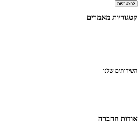
להצטרפות
קטגוריות מאמרים
כל המאמרים
מאמרים על
בינה מלאכותית
מאמרי דיגיטל
נושאים כלליים
לייף-סטייל
החיים בסרטוני וידאו
השירותים שלנו
שיווק ובניית נוכחות באינסטגרם
אסטרטגיה וניהול תוכן
קמפיינים ממומנים וכלי קידום
עיצוב ופיתוח אתרים ודפי נחיתה
הרצאות וסדנאות
אודות החברה
מי זו טל נברו
לעבוד עם טל