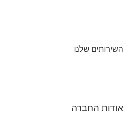
מאמרים על
בינה מלאכותית
מאמרי דיגיטל
נושאים כלליים
לייף-סטייל
החיים בסרטוני וידאו
השירותים שלנו
שיווק ובניית נוכחות באינסטגרם
אסטרטגיה וניהול תוכן
קמפיינים ממומנים וכלי קידום
עיצוב ופיתוח אתרים ודפי נחיתה
הרצאות וסדנאות
אודות החברה
מי זו טל נברו
לעבוד עם טל