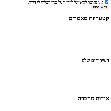
אני מאשר לסושיאל ליידי ולטל נברו לשלוח לי דיוור.
להצטרפות
קטגוריות מאמרים
כל המאמרים
מאמרים על
בינה מלאכותית
מאמרי דיגיטל
נושאים כלליים
לייף-סטייל
החיים בסרטוני וידאו
השירותים שלנו
שיווק ובניית נוכחות באינסטגרם
אסטרטגיה וניהול תוכן
קמפיינים ממומנים וכלי קידום
עיצוב ופיתוח אתרים ודפי נחיתה
הרצאות וסדנאות
אודות החברה
מי זו טל נברו