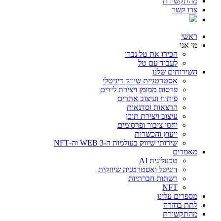
מהתקשורת
צרו קשר
ראשי
מי אני
הכירו את טל נברו
לעבוד עם טל
השירותים שלנו
אסטרטגיית שיווק דיגיטלי
פרסום ממומן ויצירת לידים
פיתוח ועיצוב אתרים
הרצאות וסדנאות
עיצוב ויצירת תוכן
יחסי ציבור ופרסומים
ייעוץ והכשרות
שירותי שיווק בעולמות ה-WEB 3 וה-NFT
מאמרים
טכנולוגית AI
דיגיטל ואסטרטגיה שיווקית
רשתות חברתיות
NFT
מספרים עלינו
לתת בחזרה
מהתקשורת