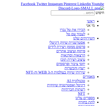
Facebook
Twitter
Instagram
Pinterest
Linkedin
Youtube
חיפוש
ראשי
מי אני
הכירו את טל נברו
לעבוד עם טל
השירותים שלנו
אסטרטגיית שיווק דיגיטלי
פרסום ממומן ויצירת לידים
פיתוח ועיצוב אתרים
הרצאות וסדנאות
עיצוב ויצירת תוכן
יחסי ציבור ופרסומים
ייעוץ והכשרות
שירותי שיווק בעולמות ה-WEB 3 וה-NFT
מאמרים
טכנולוגית AI
דיגיטל ואסטרטגיה שיווקית
רשתות חברתיות
NFT
מספרים עלינו
לתת בחזרה