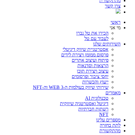
מהתקשורת
צרו קשר
ראשי
מי אני
הכירו את טל נברו
לעבוד עם טל
השירותים שלנו
אסטרטגיית שיווק דיגיטלי
פרסום ממומן ויצירת לידים
פיתוח ועיצוב אתרים
הרצאות וסדנאות
עיצוב ויצירת תוכן
יחסי ציבור ופרסומים
ייעוץ והכשרות
שירותי שיווק בעולמות ה-WEB 3 וה-NFT
מאמרים
טכנולוגית AI
דיגיטל ואסטרטגיה שיווקית
רשתות חברתיות
NFT
מספרים עלינו
לתת בחזרה
מהתקשורת