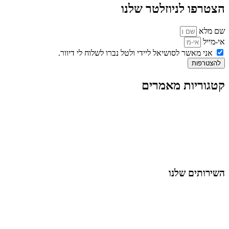
הצטרפו לניוזלטר שלנו
שם מלא
אי-מייל
אני מאשר לסושיאל ליידי ולטל נברו לשלוח לי דיוור.
להצטרפות
קטגוריות מאמרים
כל המאמרים
מאמרים על
בינה מלאכותית
מאמרי דיגיטל
נושאים כלליים
לייף-סטייל
החיים בסרטוני וידאו
השירותים שלנו
שיווק ובניית נוכחות באינסטגרם
אסטרטגיה וניהול תוכן
קמפיינים ממומנים וכלי קידום
עיצוב ופיתוח אתרים ודפי נחיתה