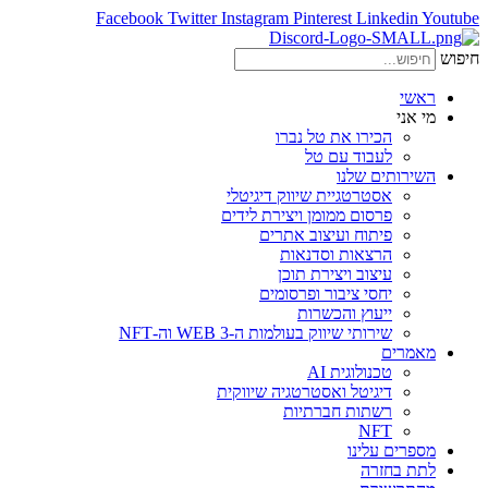
Facebook
Twitter
Instagram
Pinterest
Linkedin
Youtube
חיפוש
ראשי
מי אני
הכירו את טל נברו
לעבוד עם טל
השירותים שלנו
אסטרטגיית שיווק דיגיטלי
פרסום ממומן ויצירת לידים
פיתוח ועיצוב אתרים
הרצאות וסדנאות
עיצוב ויצירת תוכן
יחסי ציבור ופרסומים
ייעוץ והכשרות
שירותי שיווק בעולמות ה-WEB 3 וה-NFT
מאמרים
טכנולוגית AI
דיגיטל ואסטרטגיה שיווקית
רשתות חברתיות
NFT
מספרים עלינו
לתת בחזרה