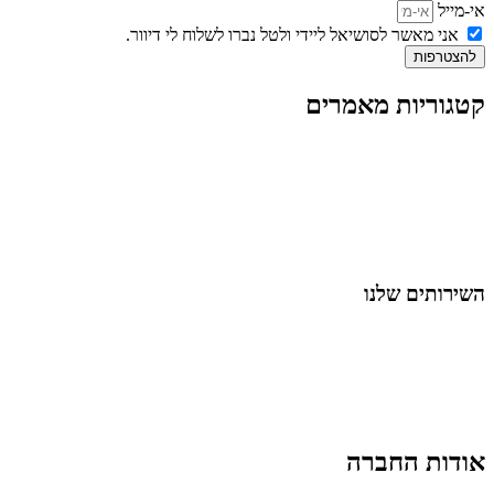
אי-מייל
אני מאשר לסושיאל ליידי ולטל נברו לשלוח לי דיוור.
להצטרפות
קטגוריות מאמרים
כל המאמרים
מאמרים על
בינה מלאכותית
מאמרי דיגיטל
נושאים כלליים
לייף-סטייל
החיים בסרטוני וידאו
השירותים שלנו
שיווק ובניית נוכחות באינסטגרם
אסטרטגיה וניהול תוכן
קמפיינים ממומנים וכלי קידום
עיצוב ופיתוח אתרים ודפי נחיתה
הרצאות וסדנאות
אודות החברה