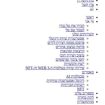
מהתקשורת
צרו קשר
ראשי
מי אני
הכירו את טל נברו
לעבוד עם טל
השירותים שלנו
אסטרטגיית שיווק דיגיטלי
פרסום ממומן ויצירת לידים
פיתוח ועיצוב אתרים
הרצאות וסדנאות
עיצוב ויצירת תוכן
יחסי ציבור ופרסומים
ייעוץ והכשרות
שירותי שיווק בעולמות ה-WEB 3 וה-NFT
מאמרים
טכנולוגית AI
דיגיטל ואסטרטגיה שיווקית
רשתות חברתיות
NFT
מספרים עלינו
לתת בחזרה
מהתקשורת