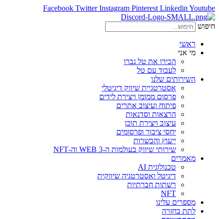
Facebook
Twitter
Instagram
Pinterest
Linkedin
Youtube
חיפוש
ראשי
מי אני
הכירו את טל נברו
לעבוד עם טל
השירותים שלנו
אסטרטגיית שיווק דיגיטלי
פרסום ממומן ויצירת לידים
פיתוח ועיצוב אתרים
הרצאות וסדנאות
עיצוב ויצירת תוכן
יחסי ציבור ופרסומים
ייעוץ והכשרות
שירותי שיווק בעולמות ה-WEB 3 וה-NFT
מאמרים
טכנולוגית AI
דיגיטל ואסטרטגיה שיווקית
רשתות חברתיות
NFT
מספרים עלינו
לתת בחזרה