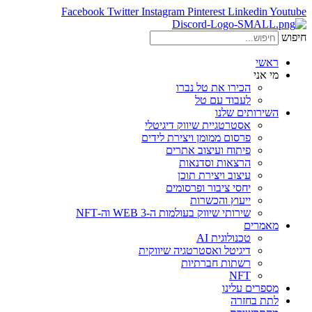
Facebook
Twitter
Instagram
Pinterest
Linkedin
Youtube
חיפוש
ראשי
מי אני
הכירו את טל נברו
לעבוד עם טל
השירותים שלנו
אסטרטגיית שיווק דיגיטלי
פרסום ממומן ויצירת לידים
פיתוח ועיצוב אתרים
הרצאות וסדנאות
עיצוב ויצירת תוכן
יחסי ציבור ופרסומים
ייעוץ והכשרות
שירותי שיווק בעולמות ה-WEB 3 וה-NFT
מאמרים
טכנולוגית AI
דיגיטל ואסטרטגיה שיווקית
רשתות חברתיות
NFT
מספרים עלינו
לתת בחזרה