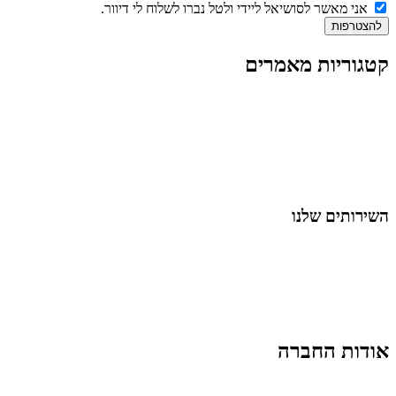
אני מאשר לסושיאל ליידי ולטל נברו לשלוח לי דיוור.
להצטרפות
קטגוריות מאמרים
כל המאמרים
מאמרים על
בינה מלאכותית
מאמרי דיגיטל
נושאים כלליים
לייף-סטייל
החיים בסרטוני וידאו
השירותים שלנו
שיווק ובניית נוכחות באינסטגרם
אסטרטגיה וניהול תוכן
קמפיינים ממומנים וכלי קידום
עיצוב ופיתוח אתרים ודפי נחיתה
הרצאות וסדנאות
אודות החברה
מי זו טל נברו