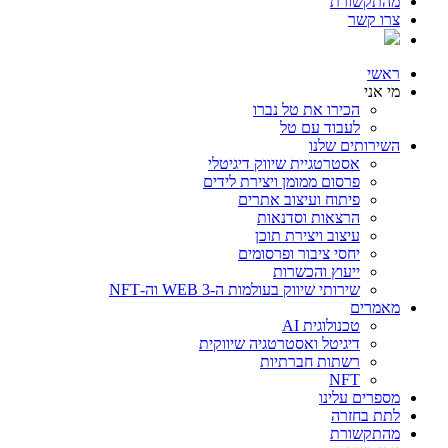
מהתקשורת
צרו קשר
ראשי
מי אני
הכירו את טל נברו
לעבוד עם טל
השירותים שלנו
אסטרטגיית שיווק דיגיטלי
פרסום ממומן ויצירת לידים
פיתוח ועיצוב אתרים
הרצאות וסדנאות
עיצוב ויצירת תוכן
יחסי ציבור ופרסומים
ייעוץ והכשרות
שירותי שיווק בעולמות ה-WEB 3 וה-NFT
מאמרים
טכנולוגית AI
דיגיטל ואסטרטגיה שיווקית
רשתות חברתיות
NFT
מספרים עלינו
לתת בחזרה
מהתקשורת