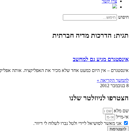
צרו קשר
חיפוש
תגית: הדרכות מדיה חברתית
אינסטגרם מגיע גם למחשב
אינסטגרם – אין היום כמעט אחד שלא מכיר את האפליקציה. אותה אפליקצית שיתוף תמונות, שהושקה ב-2010 על ידי קוו
להמשך הקריאה »
8 בנובמבר 2012
הצטרפו לניוזלטר שלנו
שם מלא
אי-מייל
אני מאשר לסושיאל ליידי ולטל נברו לשלוח לי דיוור.
להצטרפות