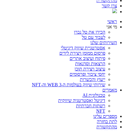
מהתקשורת
צרו קשר
ראשי
מי אני
הכירו את טל נברו
לעבוד עם טל
השירותים שלנו
אסטרטגיית שיווק דיגיטלי
פרסום ממומן ויצירת לידים
פיתוח ועיצוב אתרים
הרצאות וסדנאות
עיצוב ויצירת תוכן
יחסי ציבור ופרסומים
ייעוץ והכשרות
שירותי שיווק בעולמות ה-WEB 3 וה-NFT
מאמרים
טכנולוגית AI
דיגיטל ואסטרטגיה שיווקית
רשתות חברתיות
NFT
מספרים עלינו
לתת בחזרה
מהתקשורת