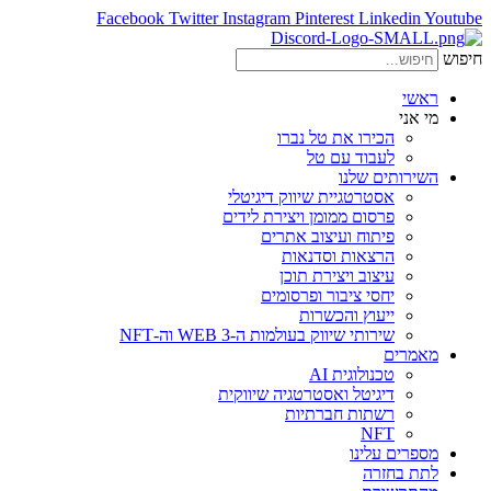
Facebook
Twitter
Instagram
Pinterest
Linkedin
Youtube
חיפוש
ראשי
מי אני
הכירו את טל נברו
לעבוד עם טל
השירותים שלנו
אסטרטגיית שיווק דיגיטלי
פרסום ממומן ויצירת לידים
פיתוח ועיצוב אתרים
הרצאות וסדנאות
עיצוב ויצירת תוכן
יחסי ציבור ופרסומים
ייעוץ והכשרות
שירותי שיווק בעולמות ה-WEB 3 וה-NFT
מאמרים
טכנולוגית AI
דיגיטל ואסטרטגיה שיווקית
רשתות חברתיות
NFT
מספרים עלינו
לתת בחזרה