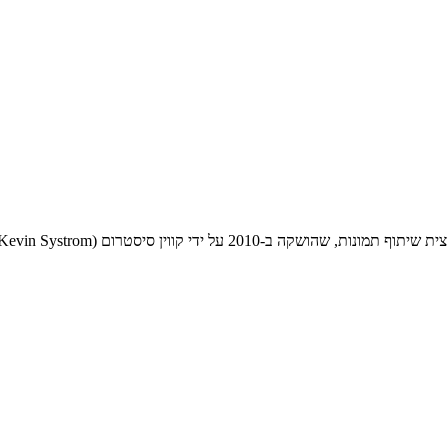
ין סיסטרום (Kevin Systrom) ומייק קריגר (Mike