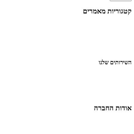
קטגוריות מאמרים
כל המאמרים
מאמרים על
בינה מלאכותית
מאמרי דיגיטל
נושאים כלליים
לייף-סטייל
החיים בסרטוני וידאו
השירותים שלנו
שיווק ובניית נוכחות באינסטגרם
אסטרטגיה וניהול תוכן
קמפיינים ממומנים וכלי קידום
עיצוב ופיתוח אתרים ודפי נחיתה
הרצאות וסדנאות
אודות החברה
מי זו טל נברו
לעבוד עם טל
לקוחות מספרים