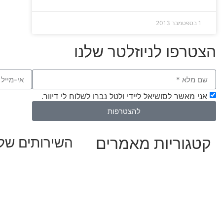
1 בספטמבר 2013
הצטרפו לניוזלטר שלנו
אני מאשר לסושיאל ליידי ולטל נברו לשלוח לי דיוור.
להצטרפות
קטגוריות מאמרים
השירותים שלנ
שיווק ובניית נוכחות ב
כל המאמרים
אסטרטגיה וניהול תוכן
מאמרים על
בינה מלאכותית
קמפיינים ממומנים וכלי
מאמרי דיגיטל
עיצוב ופיתוח אתרים וד
נושאים כלליים
הרצאות וסדנאות
לייף-סטייל