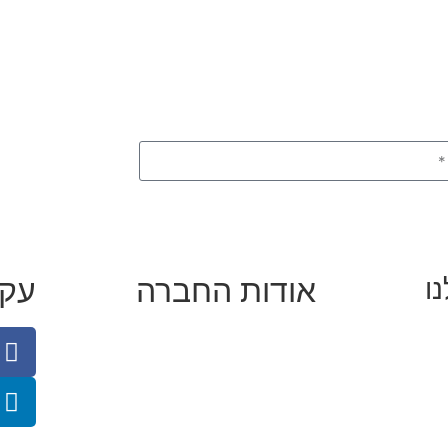
אודות החברה
עקב
ו
אינסטגרם
מי זו טל נברו
לעבוד עם טל
 קידום
לקוחות מספרים
פי נחיתה
מהתקשורת:
עיתונות
|
טלוויזיה
תנאי האתר