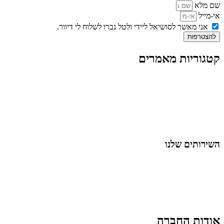
שם מלא
אי-מייל
אני מאשר לסושיאל ליידי ולטל נברו לשלוח לי דיוור.
להצטרפות
קטגוריות מאמרים
כל המאמרים
מאמרים על
בינה מלאכותית
מאמרי דיגיטל
נושאים כלליים
לייף-סטייל
החיים בסרטוני וידאו
השירותים שלנו
שיווק ובניית נוכחות באינסטגרם
אסטרטגיה וניהול תוכן
קמפיינים ממומנים וכלי קידום
עיצוב ופיתוח אתרים ודפי נחיתה
הרצאות וסדנאות
אודות החברה