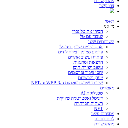
מהתקשורת
צרו קשר
ראשי
מי אני
הכירו את טל נברו
לעבוד עם טל
השירותים שלנו
אסטרטגיית שיווק דיגיטלי
פרסום ממומן ויצירת לידים
פיתוח ועיצוב אתרים
הרצאות וסדנאות
עיצוב ויצירת תוכן
יחסי ציבור ופרסומים
ייעוץ והכשרות
שירותי שיווק בעולמות ה-WEB 3 וה-NFT
מאמרים
טכנולוגית AI
דיגיטל ואסטרטגיה שיווקית
רשתות חברתיות
NFT
מספרים עלינו
לתת בחזרה
מהתקשורת