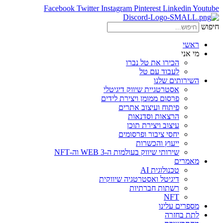
Facebook
Twitter
Instagram
Pinterest
Linkedin
Youtube
חיפוש
ראשי
מי אני
הכירו את טל נברו
לעבוד עם טל
השירותים שלנו
אסטרטגיית שיווק דיגיטלי
פרסום ממומן ויצירת לידים
פיתוח ועיצוב אתרים
הרצאות וסדנאות
עיצוב ויצירת תוכן
יחסי ציבור ופרסומים
ייעוץ והכשרות
שירותי שיווק בעולמות ה-WEB 3 וה-NFT
מאמרים
טכנולוגית AI
דיגיטל ואסטרטגיה שיווקית
רשתות חברתיות
NFT
מספרים עלינו
לתת בחזרה