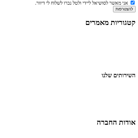
אני מאשר לסושיאל ליידי ולטל נברו לשלוח לי דיוור.
להצטרפות
קטגוריות מאמרים
כל המאמרים
מאמרים על
בינה מלאכותית
מאמרי דיגיטל
נושאים כלליים
לייף-סטייל
החיים בסרטוני וידאו
השירותים שלנו
שיווק ובניית נוכחות באינסטגרם
אסטרטגיה וניהול תוכן
קמפיינים ממומנים וכלי קידום
עיצוב ופיתוח אתרים ודפי נחיתה
הרצאות וסדנאות
אודות החברה
מי זו טל נברו