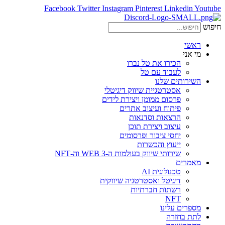
Facebook
Twitter
Instagram
Pinterest
Linkedin
Youtube
חיפוש
ראשי
מי אני
הכירו את טל נברו
לעבוד עם טל
השירותים שלנו
אסטרטגיית שיווק דיגיטלי
פרסום ממומן ויצירת לידים
פיתוח ועיצוב אתרים
הרצאות וסדנאות
עיצוב ויצירת תוכן
יחסי ציבור ופרסומים
ייעוץ והכשרות
שירותי שיווק בעולמות ה-WEB 3 וה-NFT
מאמרים
טכנולוגית AI
דיגיטל ואסטרטגיה שיווקית
רשתות חברתיות
NFT
מספרים עלינו
לתת בחזרה