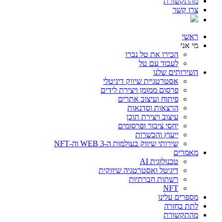
מהתקשורת
צרו קשר
ראשי
מי אני
הכירו את טל נברו
לעבוד עם טל
השירותים שלנו
אסטרטגיית שיווק דיגיטלי
פרסום ממומן ויצירת לידים
פיתוח ועיצוב אתרים
הרצאות וסדנאות
עיצוב ויצירת תוכן
יחסי ציבור ופרסומים
ייעוץ והכשרות
שירותי שיווק בעולמות ה-WEB 3 וה-NFT
מאמרים
טכנולוגית AI
דיגיטל ואסטרטגיה שיווקית
רשתות חברתיות
NFT
מספרים עלינו
לתת בחזרה
מהתקשורת