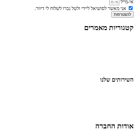
אי-מייל
אני מאשר לסושיאל ליידי ולטל נברו לשלוח לי דיוור.
להצטרפות
קטגוריות מאמרים
כל המאמרים
מאמרים על
בינה מלאכותית
מאמרי דיגיטל
נושאים כלליים
לייף-סטייל
החיים בסרטוני וידאו
השירותים שלנו
שיווק ובניית נוכחות באינסטגרם
אסטרטגיה וניהול תוכן
קמפיינים ממומנים וכלי קידום
עיצוב ופיתוח אתרים ודפי נחיתה
הרצאות וסדנאות
אודות החברה