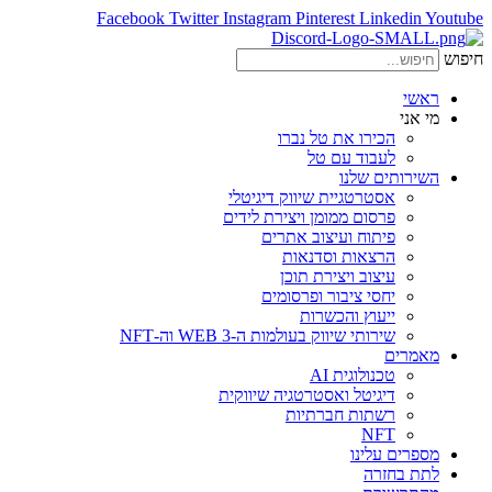
Facebook
Twitter
Instagram
Pinterest
Linkedin
Youtube
חיפוש
ראשי
מי אני
הכירו את טל נברו
לעבוד עם טל
השירותים שלנו
אסטרטגיית שיווק דיגיטלי
פרסום ממומן ויצירת לידים
פיתוח ועיצוב אתרים
הרצאות וסדנאות
עיצוב ויצירת תוכן
יחסי ציבור ופרסומים
ייעוץ והכשרות
שירותי שיווק בעולמות ה-WEB 3 וה-NFT
מאמרים
טכנולוגית AI
דיגיטל ואסטרטגיה שיווקית
רשתות חברתיות
NFT
מספרים עלינו
לתת בחזרה