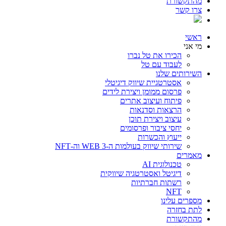
מהתקשורת
צרו קשר
ראשי
מי אני
הכירו את טל נברו
לעבוד עם טל
השירותים שלנו
אסטרטגיית שיווק דיגיטלי
פרסום ממומן ויצירת לידים
פיתוח ועיצוב אתרים
הרצאות וסדנאות
עיצוב ויצירת תוכן
יחסי ציבור ופרסומים
ייעוץ והכשרות
שירותי שיווק בעולמות ה-WEB 3 וה-NFT
מאמרים
טכנולוגית AI
דיגיטל ואסטרטגיה שיווקית
רשתות חברתיות
NFT
מספרים עלינו
לתת בחזרה
מהתקשורת