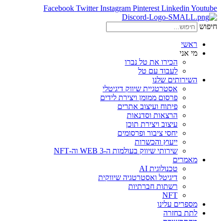
Facebook
Twitter
Instagram
Pinterest
Linkedin
Youtube
חיפוש
ראשי
מי אני
הכירו את טל נברו
לעבוד עם טל
השירותים שלנו
אסטרטגיית שיווק דיגיטלי
פרסום ממומן ויצירת לידים
פיתוח ועיצוב אתרים
הרצאות וסדנאות
עיצוב ויצירת תוכן
יחסי ציבור ופרסומים
ייעוץ והכשרות
שירותי שיווק בעולמות ה-WEB 3 וה-NFT
מאמרים
טכנולוגית AI
דיגיטל ואסטרטגיה שיווקית
רשתות חברתיות
NFT
מספרים עלינו
לתת בחזרה