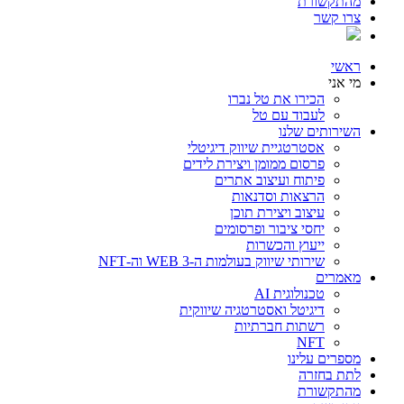
מהתקשורת
צרו קשר
ראשי
מי אני
הכירו את טל נברו
לעבוד עם טל
השירותים שלנו
אסטרטגיית שיווק דיגיטלי
פרסום ממומן ויצירת לידים
פיתוח ועיצוב אתרים
הרצאות וסדנאות
עיצוב ויצירת תוכן
יחסי ציבור ופרסומים
ייעוץ והכשרות
שירותי שיווק בעולמות ה-WEB 3 וה-NFT
מאמרים
טכנולוגית AI
דיגיטל ואסטרטגיה שיווקית
רשתות חברתיות
NFT
מספרים עלינו
לתת בחזרה
מהתקשורת