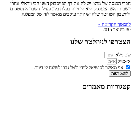
חברי הכנסת של מרצ: יש לה את דף הפייסבוק השני הכי ויראלי אחרי
יושבת ראש המפלגה, היא היחידה בעלת בלוג פעיל וחשבון אינסטגרם
ולחשבון הטוויטר שלה יש יותר עוקבים מאשר לזה של המפלגה.
להמשך הקריאה »
30 בינואר 2015
הצטרפו לניוזלטר שלנו
שם מלא
אי-מייל
אני מאשר לסושיאל ליידי ולטל נברו לשלוח לי דיוור.
להצטרפות
קטגוריות מאמרים
כל המאמרים
מאמרים על
בינה מלאכותית
מאמרי דיגיטל
נושאים כלליים
לייף-סטייל
החיים בסרטוני וידאו