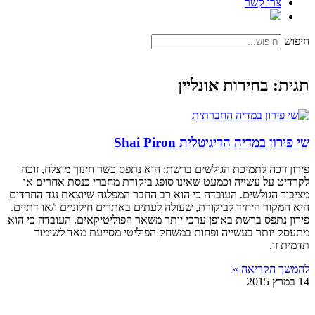
צרו קשר
חיפוש
תגית: בחירות אונליין
שי פירון במדיה הדיגיטלית Shai Piron
פירון זוכה לתמיכת הגולשים ברשת: הוא נתפס כשר חינוך מוצלח, זוכה
לקרדיט על עשייה וכמעט שאינו סופג ביקורת מחברי כנסת אחרים או
מציבור הגולשים. העובדה כי הוא רב החבר המפלגה שיוצאת נגד החרדים
היא המקור היחיד לביקורת, שעולה לעתים באתרים חילוניים ו/או דתיים.
פירון נתפס ברשת באופן ערכי יותר משאר הפוליטיקאים. העובדה כי הוא
מתעסק יותר בעשייה ופחות במשחק הפוליטי מסייעת מאד לשימור
תדמית זו.
להמשך הקריאה »
14 במרץ 2015