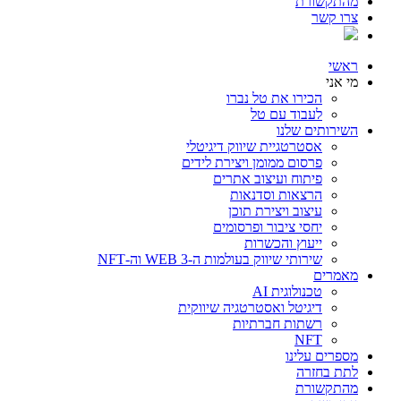
מהתקשורת
צרו קשר
ראשי
מי אני
הכירו את טל נברו
לעבוד עם טל
השירותים שלנו
אסטרטגיית שיווק דיגיטלי
פרסום ממומן ויצירת לידים
פיתוח ועיצוב אתרים
הרצאות וסדנאות
עיצוב ויצירת תוכן
יחסי ציבור ופרסומים
ייעוץ והכשרות
שירותי שיווק בעולמות ה-WEB 3 וה-NFT
מאמרים
טכנולוגית AI
דיגיטל ואסטרטגיה שיווקית
רשתות חברתיות
NFT
מספרים עלינו
לתת בחזרה
מהתקשורת