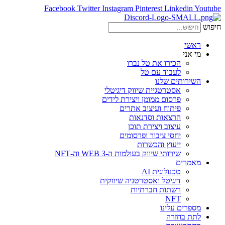
Facebook
Twitter
Instagram
Pinterest
Linkedin
Youtube
חיפוש
ראשי
מי אני
הכירו את טל נברו
לעבוד עם טל
השירותים שלנו
אסטרטגיית שיווק דיגיטלי
פרסום ממומן ויצירת לידים
פיתוח ועיצוב אתרים
הרצאות וסדנאות
עיצוב ויצירת תוכן
יחסי ציבור ופרסומים
ייעוץ והכשרות
שירותי שיווק בעולמות ה-WEB 3 וה-NFT
מאמרים
טכנולוגית AI
דיגיטל ואסטרטגיה שיווקית
רשתות חברתיות
NFT
מספרים עלינו
לתת בחזרה