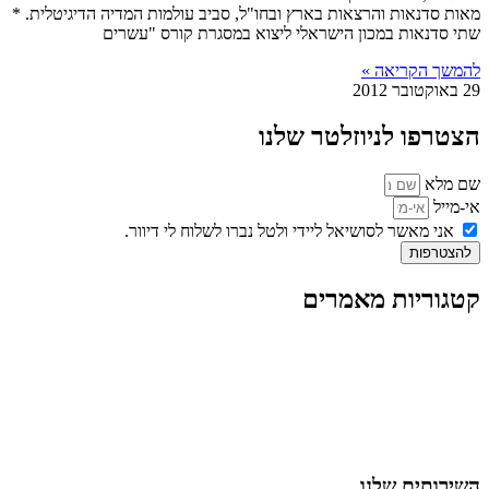
מאות סדנאות והרצאות בארץ ובחו"ל, סביב עולמות המדיה הדיגיטלית. *
שתי סדנאות במכון הישראלי ליצוא במסגרת קורס "עשרים
להמשך הקריאה »
29 באוקטובר 2012
הצטרפו לניוזלטר שלנו
שם מלא
אי-מייל
אני מאשר לסושיאל ליידי ולטל נברו לשלוח לי דיוור.
להצטרפות
קטגוריות מאמרים
כל המאמרים
מאמרים על
בינה מלאכותית
מאמרי דיגיטל
נושאים כלליים
לייף-סטייל
החיים בסרטוני וידאו
השירותים שלנו