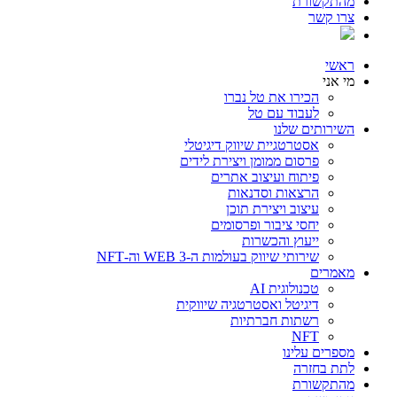
מהתקשורת
צרו קשר
ראשי
מי אני
הכירו את טל נברו
לעבוד עם טל
השירותים שלנו
אסטרטגיית שיווק דיגיטלי
פרסום ממומן ויצירת לידים
פיתוח ועיצוב אתרים
הרצאות וסדנאות
עיצוב ויצירת תוכן
יחסי ציבור ופרסומים
ייעוץ והכשרות
שירותי שיווק בעולמות ה-WEB 3 וה-NFT
מאמרים
טכנולוגית AI
דיגיטל ואסטרטגיה שיווקית
רשתות חברתיות
NFT
מספרים עלינו
לתת בחזרה
מהתקשורת