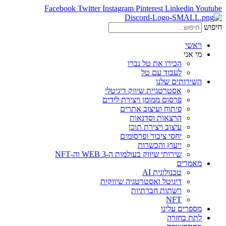
Facebook
Twitter
Instagram
Pinterest
Linkedin
Youtube
חיפוש
ראשי
מי אני
הכירו את טל נברו
לעבוד עם טל
השירותים שלנו
אסטרטגיית שיווק דיגיטלי
פרסום ממומן ויצירת לידים
פיתוח ועיצוב אתרים
הרצאות וסדנאות
עיצוב ויצירת תוכן
יחסי ציבור ופרסומים
ייעוץ והכשרות
שירותי שיווק בעולמות ה-WEB 3 וה-NFT
מאמרים
טכנולוגית AI
דיגיטל ואסטרטגיה שיווקית
רשתות חברתיות
NFT
מספרים עלינו
לתת בחזרה