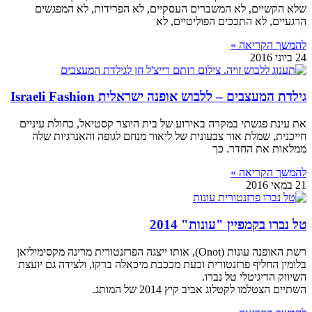
שלא הקשיים, לא המשברים העסקיים, לא הפרידות, לא המפגשים
הרגעיים, לא התככים הפוליטיים, לא
להמשך הקריאה »
24 ביוני 2016
גילדת המעצבים – ללבוש אופנה ישראלית Israeli Fashion
את עינת פגשתי במקרה באירוע של בית היוצר קסטיאל, כחולת עיניים
חייכנית, שמלת אור צבעונית של ליאור מנחם לגופה והאנרגיות שלה
ממלאות את החדר. כך
להמשך הקריאה »
21 במאי 2016
טל נברו בקמפיין "עונות" 2014
רשת האופנה עונות (Onot), אותו ייצגה הפרזנטורית מרינה מקסימיליאן
בלומין החליף פרזנטורית וכעת מככבת מיכאלה ברקו, ולצידה גם יועצת
השיווק הדיגיטלי טל נברו.
השתיים הצטלמו לקטלוג אביב קיץ 2014 של המותג.