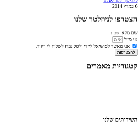
להמשך הקריאה »
6 במרץ 2014
הצטרפו לניוזלטר שלנו
שם מלא
אי-מייל
אני מאשר לסושיאל ליידי ולטל נברו לשלוח לי דיוור.
להצטרפות
קטגוריות מאמרים
כל המאמרים
מאמרים על
בינה מלאכותית
מאמרי דיגיטל
נושאים כלליים
לייף-סטייל
החיים בסרטוני וידאו
השירותים שלנו
שיווק ובניית נוכחות באינסטגרם
אסטרטגיה וניהול תוכן