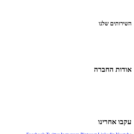
נושאים כלליים
לייף-סטייל
החיים בסרטוני וידאו
השירותים שלנו
שיווק ובניית נוכחות באינסטגרם
אסטרטגיה וניהול תוכן
קמפיינים ממומנים וכלי קידום
עיצוב ופיתוח אתרים ודפי נחיתה
הרצאות וסדנאות
אודות החברה
מי זו טל נברו
לעבוד עם טל
לקוחות מספרים
מהתקשורת:
עיתונות
|
טלוויזיה
תנאי האתר
צור קשר
עקבו אחרינו