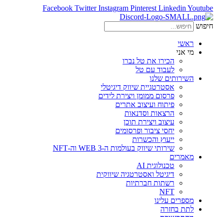
Facebook
Twitter
Instagram
Pinterest
Linkedin
Youtube
חיפוש
ראשי
מי אני
הכירו את טל נברו
לעבוד עם טל
השירותים שלנו
אסטרטגיית שיווק דיגיטלי
פרסום ממומן ויצירת לידים
פיתוח ועיצוב אתרים
הרצאות וסדנאות
עיצוב ויצירת תוכן
יחסי ציבור ופרסומים
ייעוץ והכשרות
שירותי שיווק בעולמות ה-WEB 3 וה-NFT
מאמרים
טכנולוגית AI
דיגיטל ואסטרטגיה שיווקית
רשתות חברתיות
NFT
מספרים עלינו
לתת בחזרה