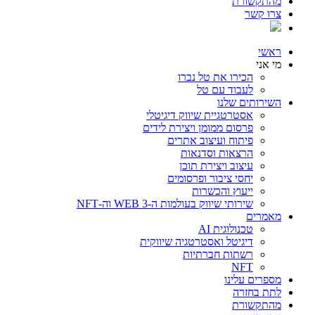
מהתקשורת
צרו קשר
ראשי
מי אני
הכירו את טל נברו
לעבוד עם טל
השירותים שלנו
אסטרטגיית שיווק דיגיטלי
פרסום ממומן ויצירת לידים
פיתוח ועיצוב אתרים
הרצאות וסדנאות
עיצוב ויצירת תוכן
יחסי ציבור ופרסומים
ייעוץ והכשרות
שירותי שיווק בעולמות ה-WEB 3 וה-NFT
מאמרים
טכנולוגית AI
דיגיטל ואסטרטגיה שיווקית
רשתות חברתיות
NFT
מספרים עלינו
לתת בחזרה
מהתקשורת