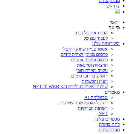
מהתקשורת
צרו קשר
ראשי
מי אני
הכירו את טל נברו
לעבוד עם טל
השירותים שלנו
אסטרטגיית שיווק דיגיטלי
פרסום ממומן ויצירת לידים
פיתוח ועיצוב אתרים
הרצאות וסדנאות
עיצוב ויצירת תוכן
יחסי ציבור ופרסומים
ייעוץ והכשרות
שירותי שיווק בעולמות ה-WEB 3 וה-NFT
מאמרים
טכנולוגית AI
דיגיטל ואסטרטגיה שיווקית
רשתות חברתיות
NFT
מספרים עלינו
לתת בחזרה
מהתקשורת