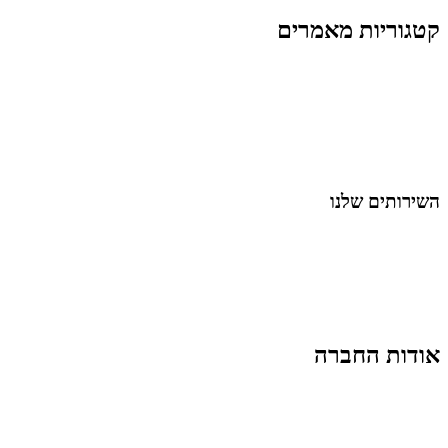
קטגוריות מאמרים
כל המאמרים
מאמרים על
בינה מלאכותית
מאמרי דיגיטל
נושאים כלליים
לייף-סטייל
החיים בסרטוני וידאו
השירותים שלנו
שיווק ובניית נוכחות באינסטגרם
אסטרטגיה וניהול תוכן
קמפיינים ממומנים וכלי קידום
עיצוב ופיתוח אתרים ודפי נחיתה
הרצאות וסדנאות
אודות החברה
מי זו טל נברו
לעבוד עם טל
לקוחות מספרים