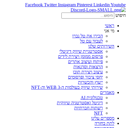
Facebook
Twitter
Instagram
Pinterest
Linkedin
Youtube
חיפוש
ראשי
מי אני
הכירו את טל נברו
לעבוד עם טל
השירותים שלנו
אסטרטגיית שיווק דיגיטלי
פרסום ממומן ויצירת לידים
פיתוח ועיצוב אתרים
הרצאות וסדנאות
עיצוב ויצירת תוכן
יחסי ציבור ופרסומים
ייעוץ והכשרות
שירותי שיווק בעולמות ה-WEB 3 וה-NFT
מאמרים
טכנולוגית AI
דיגיטל ואסטרטגיה שיווקית
רשתות חברתיות
NFT
מספרים עלינו
לתת בחזרה