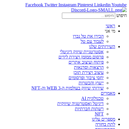
Facebook
Twitter
Instagram
Pinterest
Linkedin
Youtube
חיפוש
ראשי
מי אני
הכירו את טל נברו
לעבוד עם טל
השירותים שלנו
אסטרטגיית שיווק דיגיטלי
פרסום ממומן ויצירת לידים
פיתוח ועיצוב אתרים
הרצאות וסדנאות
עיצוב ויצירת תוכן
יחסי ציבור ופרסומים
ייעוץ והכשרות
שירותי שיווק בעולמות ה-WEB 3 וה-NFT
מאמרים
טכנולוגית AI
דיגיטל ואסטרטגיה שיווקית
רשתות חברתיות
NFT
מספרים עלינו
לתת בחזרה