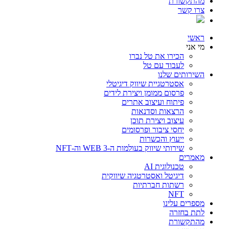
מהתקשורת
צרו קשר
ראשי
מי אני
הכירו את טל נברו
לעבוד עם טל
השירותים שלנו
אסטרטגיית שיווק דיגיטלי
פרסום ממומן ויצירת לידים
פיתוח ועיצוב אתרים
הרצאות וסדנאות
עיצוב ויצירת תוכן
יחסי ציבור ופרסומים
ייעוץ והכשרות
שירותי שיווק בעולמות ה-WEB 3 וה-NFT
מאמרים
טכנולוגית AI
דיגיטל ואסטרטגיה שיווקית
רשתות חברתיות
NFT
מספרים עלינו
לתת בחזרה
מהתקשורת