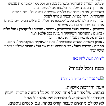
שעולם המדיה החברתית משתנה בכל רגע וקל מאד לאבד את עצמינו
ואת דרך העבודה שלנו בין פלטפורמה לפלטפורמה.
בהדרכות, אני מעבירה את כל מה שרציתם לדעת על עולם המדיה
החברתית, החל בבניית תכנית עבודה לעסק
וכלה בירידה לפרטים על כל פלטפורמה וכלי. הנושאים העיקריים עליהם
אני נותנת שירותי הדרכה אישית:
פייסבוק /
פרסום בגוגל ובפייסבוק /
יוטיוב /
טוויטר /
לינקדאין /
גוגל פלוס
/
בלוגים /
התנהלות השיווקית הנכונה בכל פלטפורמה
/
בניית אסטרטגית עבודהלפעילות החברה
/
אפיון תשתית המדיה החברתית /
כתיבה שיווקית אפקטיבית / קידום
אתרים / פרסום בגוגל / כלי סטטיסטיקות של גוגל / חנויות אונליין / מיתוג
אישי
ועוד
ליצירת קשר, לחץ כאן
במה נוכל לעזור?
ייעוץ והדרכות אישיות:
במפגש של אחד על אחד הלקוח מקבל הכוונה פרטית, ייעוץ
נקודתי על העסק שלו והדרכה של אחד על אחד.
לא לכולם מתאים לעבור קורס בכתה, עם אנשים נוספים,