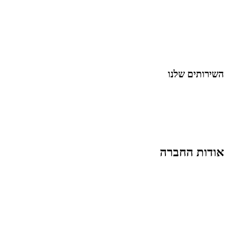
כל המאמרים
מאמרים על
בינה מלאכותית
מאמרי דיגיטל
נושאים כלליים
לייף-סטייל
החיים בסרטוני וידאו
השירותים שלנו
שיווק ובניית נוכחות באינסטגרם
אסטרטגיה וניהול תוכן
קמפיינים ממומנים וכלי קידום
עיצוב ופיתוח אתרים ודפי נחיתה
הרצאות וסדנאות
אודות החברה
מי זו טל נברו
לעבוד עם טל
לקוחות מספרים
מהתקשורת:
עיתונות
|
טלוויזיה
תנאי האתר
צור קשר