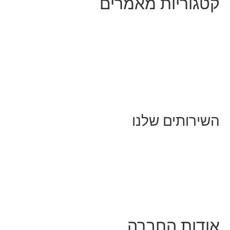
קטגוריות מאמרים
כל המאמרים
מאמרים על
בינה מלאכותית
מאמרי דיגיטל
נושאים כלליים
לייף-סטייל
החיים בסרטוני וידאו
השירותים שלנו
שיווק ובניית נוכחות באינסטגרם
אסטרטגיה וניהול תוכן
קמפיינים ממומנים וכלי קידום
עיצוב ופיתוח אתרים ודפי נחיתה
הרצאות וסדנאות
אודות החברה