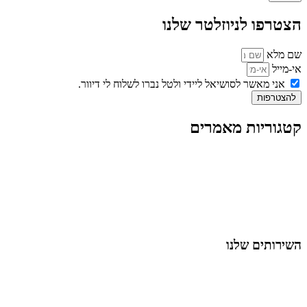
הצטרפו לניוזלטר שלנו
שם מלא
אי-מייל
אני מאשר לסושיאל ליידי ולטל נברו לשלוח לי דיוור.
להצטרפות
קטגוריות מאמרים
כל המאמרים
מאמרים על
בינה מלאכותית
מאמרי דיגיטל
נושאים כלליים
לייף-סטייל
החיים בסרטוני וידאו
השירותים שלנו
שיווק ובניית נוכחות באינסטגרם
אסטרטגיה וניהול תוכן
קמפיינים ממומנים וכלי קידום