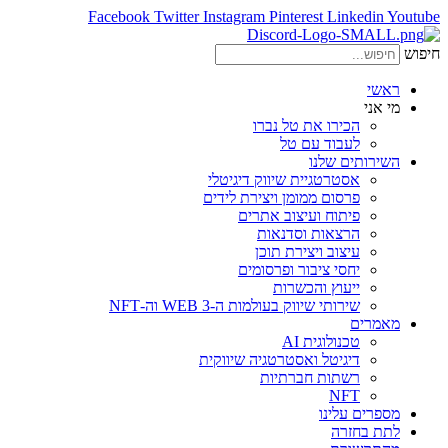
Facebook
Twitter
Instagram
Pinterest
Linkedin
Youtube
חיפוש
ראשי
מי אני
הכירו את טל נברו
לעבוד עם טל
השירותים שלנו
אסטרטגיית שיווק דיגיטלי
פרסום ממומן ויצירת לידים
פיתוח ועיצוב אתרים
הרצאות וסדנאות
עיצוב ויצירת תוכן
יחסי ציבור ופרסומים
ייעוץ והכשרות
שירותי שיווק בעולמות ה-WEB 3 וה-NFT
מאמרים
טכנולוגית AI
דיגיטל ואסטרטגיה שיווקית
רשתות חברתיות
NFT
מספרים עלינו
לתת בחזרה