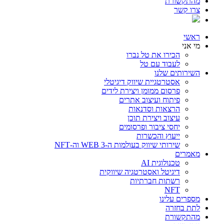
מהתקשורת
צרו קשר
ראשי
מי אני
הכירו את טל נברו
לעבוד עם טל
השירותים שלנו
אסטרטגיית שיווק דיגיטלי
פרסום ממומן ויצירת לידים
פיתוח ועיצוב אתרים
הרצאות וסדנאות
עיצוב ויצירת תוכן
יחסי ציבור ופרסומים
ייעוץ והכשרות
שירותי שיווק בעולמות ה-WEB 3 וה-NFT
מאמרים
טכנולוגית AI
דיגיטל ואסטרטגיה שיווקית
רשתות חברתיות
NFT
מספרים עלינו
לתת בחזרה
מהתקשורת