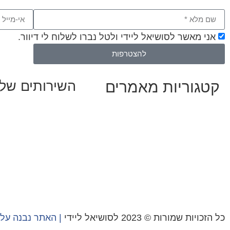
אני מאשר לסושיאל ליידי ולטל נברו לשלוח לי דיוור.
להצטרפות
קטגוריות מאמרים
השירותים שלנ
שיווק ובניית נוכחות
כל המאמרים
אסטרטגיה וניהול תו
מאמרים על
בינה מלאכותית
קמפיינים ממומנים וכ
מאמרי דיגיטל
עיצוב ופיתוח אתרים 
נושאים כלליים
הרצאות וסדנאות
לייף-סטייל
החיים בסרטוני וידאו
כל הזכויות שמורות © 2023 לסושיאל ליידי
| האתר נבנה על 