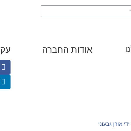
ו
אודות החברה
עקב
 באינסטגרם
מי זו טל נברו
כן
לעבוד עם טל
לי קידום
לקוחות מספרים
ודפי נחיתה
מהתקשורת:
עיתונות
|
טלוויזיה
תנאי האתר
צור קשר
ידי
אורן גבעוני