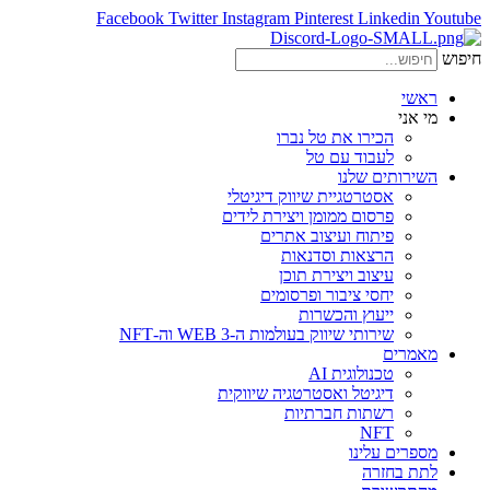
Facebook
Twitter
Instagram
Pinterest
Linkedin
Youtube
חיפוש
ראשי
מי אני
הכירו את טל נברו
לעבוד עם טל
השירותים שלנו
אסטרטגיית שיווק דיגיטלי
פרסום ממומן ויצירת לידים
פיתוח ועיצוב אתרים
הרצאות וסדנאות
עיצוב ויצירת תוכן
יחסי ציבור ופרסומים
ייעוץ והכשרות
שירותי שיווק בעולמות ה-WEB 3 וה-NFT
מאמרים
טכנולוגית AI
דיגיטל ואסטרטגיה שיווקית
רשתות חברתיות
NFT
מספרים עלינו
לתת בחזרה