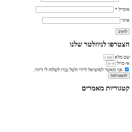
אימייל
*
אתר
הצטרפו לניוזלטר שלנו
שם מלא
אי-מייל
אני מאשר לסושיאל ליידי ולטל נברו לשלוח לי דיוור.
להצטרפות
קטגוריות מאמרים
כל המאמרים
מאמרים על
בינה מלאכותית
מאמרי דיגיטל
נושאים כלליים
לייף-סטייל
החיים בסרטוני וידאו