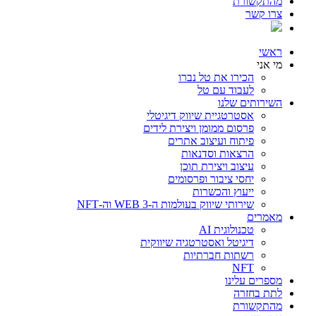
מהתקשורת
צרו קשר
ראשי
מי אני
הכירו את טל נברו
לעבוד עם טל
השירותים שלנו
אסטרטגיית שיווק דיגיטלי
פרסום ממומן ויצירת לידים
פיתוח ועיצוב אתרים
הרצאות וסדנאות
עיצוב ויצירת תוכן
יחסי ציבור ופרסומים
ייעוץ והכשרות
שירותי שיווק בעולמות ה-WEB 3 וה-NFT
מאמרים
טכנולוגית AI
דיגיטל ואסטרטגיה שיווקית
רשתות חברתיות
NFT
מספרים עלינו
לתת בחזרה
מהתקשורת