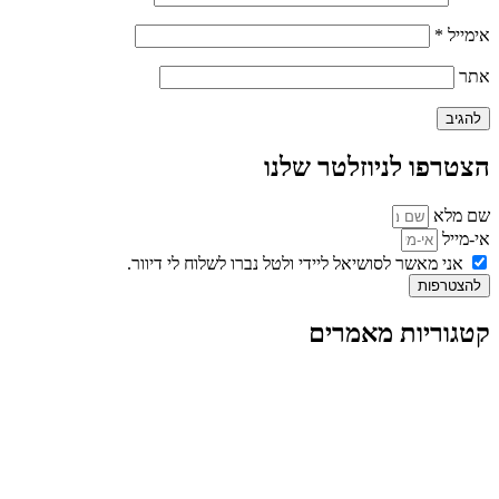
אימייל
*
אתר
הצטרפו לניוזלטר שלנו
שם מלא
אי-מייל
אני מאשר לסושיאל ליידי ולטל נברו לשלוח לי דיוור.
להצטרפות
קטגוריות מאמרים
כל המאמרים
מאמרים על
בינה מלאכותית
מאמרי דיגיטל
נושאים כלליים
לייף-סטייל
החיים בסרטוני וידאו