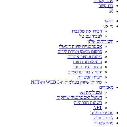
מהתקשורת
צרו קשר
ראשי
מי אני
הכירו את טל נברו
לעבוד עם טל
השירותים שלנו
אסטרטגיית שיווק דיגיטלי
פרסום ממומן ויצירת לידים
פיתוח ועיצוב אתרים
הרצאות וסדנאות
עיצוב ויצירת תוכן
יחסי ציבור ופרסומים
ייעוץ והכשרות
שירותי שיווק בעולמות ה-WEB 3 וה-NFT
מאמרים
טכנולוגית AI
דיגיטל ואסטרטגיה שיווקית
רשתות חברתיות
NFT
מספרים עלינו
לתת בחזרה
מהתקשורת