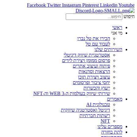
Facebook
Twitter
Instagram
Pinterest
Linkedin
Youtube
חיפוש
ראשי
מי אני
הכירו את טל נברו
לעבוד עם טל
השירותים שלנו
אסטרטגיית שיווק דיגיטלי
פרסום ממומן ויצירת לידים
פיתוח ועיצוב אתרים
הרצאות וסדנאות
עיצוב ויצירת תוכן
יחסי ציבור ופרסומים
ייעוץ והכשרות
שירותי שיווק בעולמות ה-WEB 3 וה-NFT
מאמרים
טכנולוגית AI
דיגיטל ואסטרטגיה שיווקית
רשתות חברתיות
NFT
מספרים עלינו
לתת בחזרה