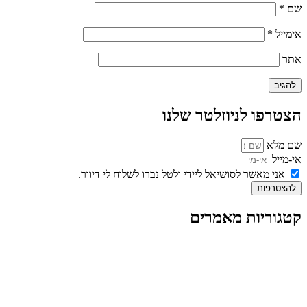
שם
*
אימייל
*
אתר
הצטרפו לניוזלטר שלנו
שם מלא
אי-מייל
אני מאשר לסושיאל ליידי ולטל נברו לשלוח לי דיוור.
להצטרפות
קטגוריות מאמרים
כל המאמרים
מאמרים על
בינה מלאכותית
מאמרי דיגיטל
נושאים כלליים
לייף-סטייל