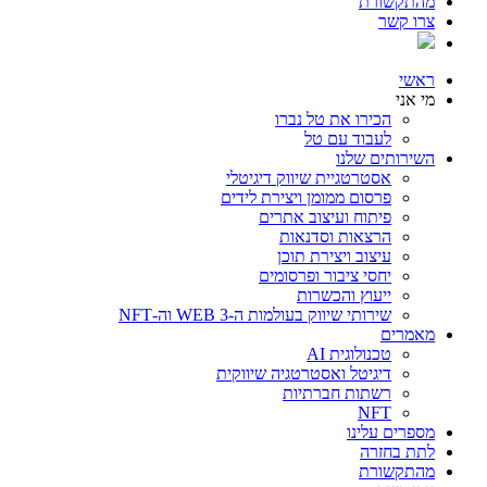
מהתקשורת
צרו קשר
ראשי
מי אני
הכירו את טל נברו
לעבוד עם טל
השירותים שלנו
אסטרטגיית שיווק דיגיטלי
פרסום ממומן ויצירת לידים
פיתוח ועיצוב אתרים
הרצאות וסדנאות
עיצוב ויצירת תוכן
יחסי ציבור ופרסומים
ייעוץ והכשרות
שירותי שיווק בעולמות ה-WEB 3 וה-NFT
מאמרים
טכנולוגית AI
דיגיטל ואסטרטגיה שיווקית
רשתות חברתיות
NFT
מספרים עלינו
לתת בחזרה
מהתקשורת