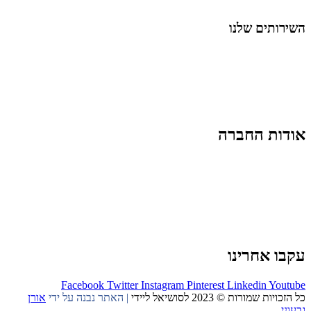
החיים בסרטוני וידאו
השירותים שלנו
שיווק ובניית נוכחות באינסטגרם
אסטרטגיה וניהול תוכן
קמפיינים ממומנים וכלי קידום
עיצוב ופיתוח אתרים ודפי נחיתה
הרצאות וסדנאות
אודות החברה
מי זו טל נברו
לעבוד עם טל
לקוחות מספרים
מהתקשורת:
עיתונות
|
טלוויזיה
תנאי האתר
צור קשר
עקבו אחרינו
Facebook
Twitter
Instagram
Pinterest
Linkedin
Youtube
כל הזכויות שמורות © 2023 לסושיאל ליידי
| האתר נבנה על ידי
אורן
גבעוני