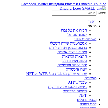
Facebook
Twitter
Instagram
Pinterest
Linkedin
Youtube
חיפוש
ראשי
מי אני
הכירו את טל נברו
לעבוד עם טל
השירותים שלנו
אסטרטגיית שיווק דיגיטלי
פרסום ממומן ויצירת לידים
פיתוח ועיצוב אתרים
הרצאות וסדנאות
עיצוב ויצירת תוכן
יחסי ציבור ופרסומים
ייעוץ והכשרות
שירותי שיווק בעולמות ה-WEB 3 וה-NFT
מאמרים
טכנולוגית AI
דיגיטל ואסטרטגיה שיווקית
רשתות חברתיות
NFT
מספרים עלינו
לתת בחזרה