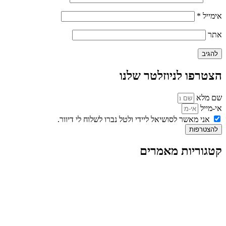
אימייל
*
אתר
הצטרפו לניוזלטר שלנו
שם מלא
אי-מייל
אני מאשר לסושיאל ליידי ולטל נברו לשלוח לי דיוור.
להצטרפות
קטגוריות מאמרים
כל המאמרים
מאמרים על
בינה מלאכותית
מאמרי דיגיטל
נושאים כלליים
לייף-סטייל
החיים בסרטוני וידאו