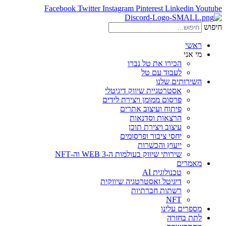
Facebook
Twitter
Instagram
Pinterest
Linkedin
Youtube
חיפוש
ראשי
מי אני
הכירו את טל נברו
לעבוד עם טל
השירותים שלנו
אסטרטגיית שיווק דיגיטלי
פרסום ממומן ויצירת לידים
פיתוח ועיצוב אתרים
הרצאות וסדנאות
עיצוב ויצירת תוכן
יחסי ציבור ופרסומים
ייעוץ והכשרות
שירותי שיווק בעולמות ה-WEB 3 וה-NFT
מאמרים
טכנולוגית AI
דיגיטל ואסטרטגיה שיווקית
רשתות חברתיות
NFT
מספרים עלינו
לתת בחזרה