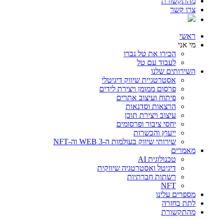
מהתקשורת
צרו קשר
ראשי
מי אני
הכירו את טל נברו
לעבוד עם טל
השירותים שלנו
אסטרטגיית שיווק דיגיטלי
פרסום ממומן ויצירת לידים
פיתוח ועיצוב אתרים
הרצאות וסדנאות
עיצוב ויצירת תוכן
יחסי ציבור ופרסומים
ייעוץ והכשרות
שירותי שיווק בעולמות ה-WEB 3 וה-NFT
מאמרים
טכנולוגית AI
דיגיטל ואסטרטגיה שיווקית
רשתות חברתיות
NFT
מספרים עלינו
לתת בחזרה
מהתקשורת