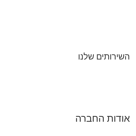
כל המאמרים
מאמרים על
בינה מלאכותית
מאמרי דיגיטל
נושאים כלליים
לייף-סטייל
החיים בסרטוני וידאו
השירותים שלנו
שיווק ובניית נוכחות באינסטגרם
אסטרטגיה וניהול תוכן
קמפיינים ממומנים וכלי קידום
עיצוב ופיתוח אתרים ודפי נחיתה
הרצאות וסדנאות
אודות החברה
מי זו טל נברו