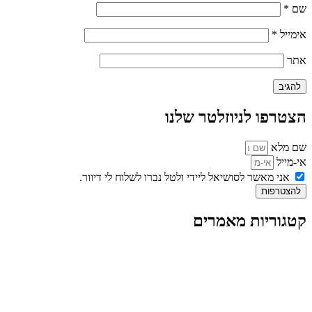
שם
*
אימייל
*
אתר
הצטרפו לניוזלטר שלנו
שם מלא
אי-מייל
אני מאשר לסושיאל ליידי ולטל נברו לשלוח לי דיוור.
להצטרפות
קטגוריות מאמרים
כל המאמרים
מאמרים על
בינה מלאכותית
מאמרי דיגיטל
נושאים כלליים
לייף-סטייל