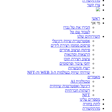
מהתקשורת
צרו קשר
ראשי
מי אני
הכירו את טל נברו
לעבוד עם טל
השירותים שלנו
אסטרטגיית שיווק דיגיטלי
פרסום ממומן ויצירת לידים
פיתוח ועיצוב אתרים
הרצאות וסדנאות
עיצוב ויצירת תוכן
יחסי ציבור ופרסומים
ייעוץ והכשרות
שירותי שיווק בעולמות ה-WEB 3 וה-NFT
מאמרים
טכנולוגית AI
דיגיטל ואסטרטגיה שיווקית
רשתות חברתיות
NFT
מספרים עלינו
לתת בחזרה
מהתקשורת