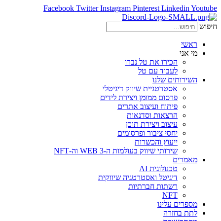
Facebook
Twitter
Instagram
Pinterest
Linkedin
Youtube
חיפוש
ראשי
מי אני
הכירו את טל נברו
לעבוד עם טל
השירותים שלנו
אסטרטגיית שיווק דיגיטלי
פרסום ממומן ויצירת לידים
פיתוח ועיצוב אתרים
הרצאות וסדנאות
עיצוב ויצירת תוכן
יחסי ציבור ופרסומים
ייעוץ והכשרות
שירותי שיווק בעולמות ה-WEB 3 וה-NFT
מאמרים
טכנולוגית AI
דיגיטל ואסטרטגיה שיווקית
רשתות חברתיות
NFT
מספרים עלינו
לתת בחזרה