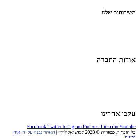
החיים בסרטוני וידאו
השירותים שלנו
שיווק ובניית נוכחות באינסטגרם
אסטרטגיה וניהול תוכן
קמפיינים ממומנים וכלי קידום
עיצוב ופיתוח אתרים ודפי נחיתה
הרצאות וסדנאות
אודות החברה
מי זו טל נברו
לעבוד עם טל
לקוחות מספרים
מהתקשורת:
עיתונות
|
טלוויזיה
תנאי האתר
צור קשר
עקבו אחרינו
Facebook
Twitter
Instagram
Pinterest
Linkedin
Youtube
כל הזכויות שמורות © 2023 לסושיאל ליידי
| האתר נבנה על ידי
אורן
גבעוני