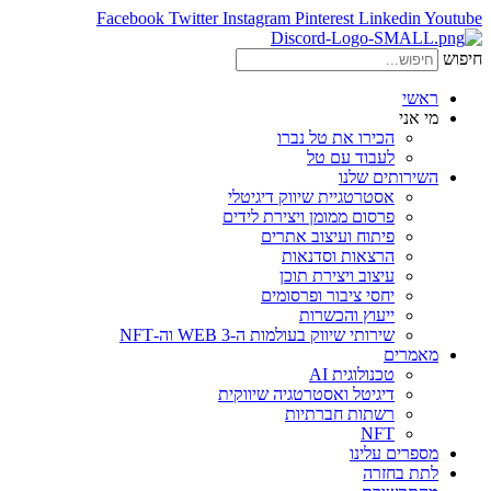
Facebook
Twitter
Instagram
Pinterest
Linkedin
Youtube
חיפוש
ראשי
מי אני
הכירו את טל נברו
לעבוד עם טל
השירותים שלנו
אסטרטגיית שיווק דיגיטלי
פרסום ממומן ויצירת לידים
פיתוח ועיצוב אתרים
הרצאות וסדנאות
עיצוב ויצירת תוכן
יחסי ציבור ופרסומים
ייעוץ והכשרות
שירותי שיווק בעולמות ה-WEB 3 וה-NFT
מאמרים
טכנולוגית AI
דיגיטל ואסטרטגיה שיווקית
רשתות חברתיות
NFT
מספרים עלינו
לתת בחזרה