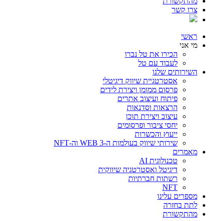
מהתקשורת
צרו קשר
ראשי
מי אני
הכירו את טל נברו
לעבוד עם טל
השירותים שלנו
אסטרטגיית שיווק דיגיטלי
פרסום ממומן ויצירת לידים
פיתוח ועיצוב אתרים
הרצאות וסדנאות
עיצוב ויצירת תוכן
יחסי ציבור ופרסומים
ייעוץ והכשרות
שירותי שיווק בעולמות ה-WEB 3 וה-NFT
מאמרים
טכנולוגית AI
דיגיטל ואסטרטגיה שיווקית
רשתות חברתיות
NFT
מספרים עלינו
לתת בחזרה
מהתקשורת