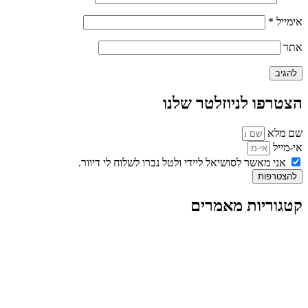
אימייל
*
אתר
הצטרפו לניוזלטר שלנו
שם מלא
אי-מייל
אני מאשר לסושיאל ליידי ולטל נברו לשלוח לי דיוור.
להצטרפות
קטגוריות מאמרים
כל המאמרים
מאמרים על
בינה מלאכותית
מאמרי דיגיטל
נושאים כלליים
לייף-סטייל
החיים בסרטוני וידאו