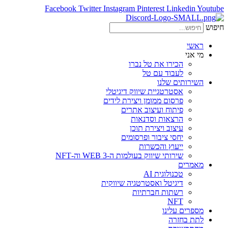
Facebook
Twitter
Instagram
Pinterest
Linkedin
Youtube
חיפוש
ראשי
מי אני
הכירו את טל נברו
לעבוד עם טל
השירותים שלנו
אסטרטגיית שיווק דיגיטלי
פרסום ממומן ויצירת לידים
פיתוח ועיצוב אתרים
הרצאות וסדנאות
עיצוב ויצירת תוכן
יחסי ציבור ופרסומים
ייעוץ והכשרות
שירותי שיווק בעולמות ה-WEB 3 וה-NFT
מאמרים
טכנולוגית AI
דיגיטל ואסטרטגיה שיווקית
רשתות חברתיות
NFT
מספרים עלינו
לתת בחזרה