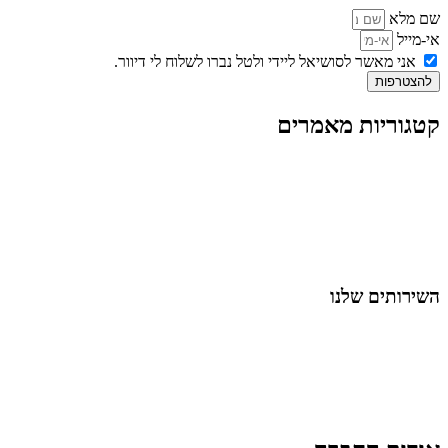
שם מלא
אי-מייל
אני מאשר לסושיאל ליידי ולטל נברו לשלוח לי דיוור.
להצטרפות
קטגוריות מאמרים
כל המאמרים
מאמרים על
בינה מלאכותית
מאמרי דיגיטל
נושאים כלליים
לייף-סטייל
החיים בסרטוני וידאו
השירותים שלנו
שיווק ובניית נוכחות באינסטגרם
אסטרטגיה וניהול תוכן
קמפיינים ממומנים וכלי קידום
עיצוב ופיתוח אתרים ודפי נחיתה
הרצאות וסדנאות