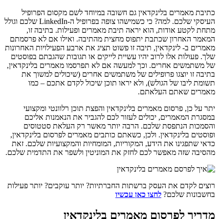
כתיבת מאמרים בלינקדאין גם חשובה במיוחד לשם מקסום הפרופיל
העיסקי שלכם. למה? כי כשמישהו צופה בפרופיל ה-LinkedIn שלכם וגולל
מתחת לקטע אודות, הוא יראה תיבת מאמרים ופעילות. בתיבה זו,
המאמר האחרון שכתבת יתפוס מחצית מהתיבה. ואילו אם לא פרסמתם
מאמרים ב- לינקדאין, תיבה זו פשוט תציג את ארבע הפעילויות האחרונות
שלך. פעולות אלו לרוב יהיו עשיית לייקים או תגובות שהגבתם בפוסטים
של משתמשים אחרים. וכך למעשה אם לא תפרסמו מאמרים בלינקדאין,
בתיבה זו יוצגו פרופילים של משתמשים אחרים (שיכולים למשוך את
תשומת ליבו של הגולש), ולא יראו תוכן שיכול לקדם אתכם – כמו
מאמרים שאתם העלאתם.
יתר על כן, פרסום מאמרים בלינקדאין והפצת תוכן רלוונטי ומקצועי
במסגרת המאמרים, יכולים לעזור לכם להגביר את הנאמנות אליכם
והסמכות הנתפסת שלכם. הרבה יותר מאשר רק העלאת סטטוסים
ופוסטים בלינקדאין. ולכן, כשאתם כותבים מאמרים לפרסום בלינקדאין,
כדאי שתפגינו את הידע, המקוריות, המומחיות והמקצועיות שלכם. זאת
מהסיבה שזה מאפשר לכם לחזק את המוניטין ולשפר את התדמית שלכם.
רוצים לקדם את העסק ברשתות החברתיות? יותר עוקבים? יותר פעילות
בחשבונות שלכם?
לחצו כאן עכשיו
מדריך לפרסום מאמרים בלינקדאין