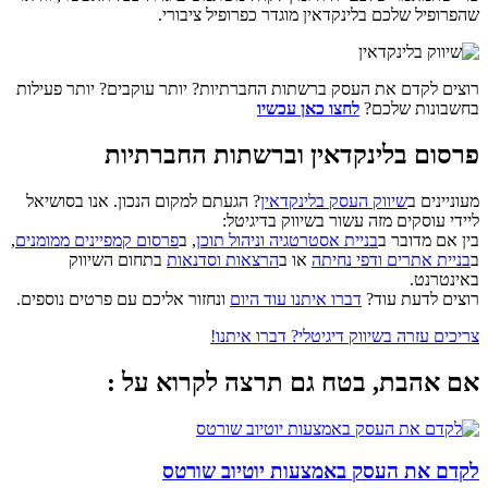
שהפרופיל שלכם בלינקדאין מוגדר כפרופיל ציבורי.
רוצים לקדם את העסק ברשתות החברתיות? יותר עוקבים? יותר פעילות
בחשבונות שלכם?
לחצו כאן עכשיו
פרסום בלינקדאין וברשתות החברתיות
מעוניינים ב
שיווק העסק בלינקדאין
? הגעתם למקום הנכון. אנו בסושיאל
ליידי עוסקים מזה עשור בשיווק בדיגיטל:
בין אם מדובר ב
בניית אסטרטגיה וניהול תוכן
, ב
פרסום קמפיינים ממומנים
,
ב
בניית אתרים ודפי נחיתה
או ב
הרצאות וסדנאות
בתחום השיווק
באינטרנט.
רוצים לדעת עוד?
דברו איתנו עוד היום
ונחזור אליכם עם פרטים נוספים.
צריכים עזרה בשיווק דיגיטלי? דברו איתנו!
אם אהבת, בטח גם תרצה לקרוא על :
לקדם את העסק באמצעות יוטיוב שורטס