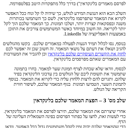
לפרסם מאמרים בלינקדאין") בדרך כלל מתפקדות היטב בפלטפורמה.
השלב הבא הוא הנגשת המידע לגולש, כך שיהיה לו קל ונוח ככל האפשר
לקרוא את המאמר שתפרסמו בלינקדאין. לשם כך השתמשו בכותרות
משנה ובפסקאות קצרות יותר, ושלבו תמונות. כך המאמר שלכם הוך לקל
יותר לקריאה. וזה חשוב במיוחד כאשר המשתמשים צורכים את התוכן
באמצעות האפליקציה של LinkedIn.
בנוסף, נסו לכלול תמיד הנעות לפעולה במאמרים שלכם. בקשו מהגולשים
להגיב ושאלו את דעתם על נושאי המאמר. זה חשוב שכן זה יאפשר לכם
לחזק את הקשרים העיסקיים שלכם בלינקדאין
וכן להגביר את המעורבות
עם המאמרים שאתם מפרסמים בלינקדאין.
לבסוף, וודאו שלא שכחת לצרף תמונת שער למאמר. בחרו בתמונה
שתמשוך את תשומת ליבם של הגולשים בין עדכוני הלינקדאין בפיד
שלהם. ותגרום להם לרצות ללחוץ עליה כדי לקרוא את המאמר. בנוסף
לתמונת השער, הטמיעו תמונות בגוף המאמר שלכם, לשיפור חווית
הקריאה של הגולש.
שלב מס' 3 – הפצת המאמר שלכם בלינקדאין
אחרי שיצרתם את המאמר שלכם, תירצו לפרסם את המאמר בלינקדאין.
כדי לעשות זאת, לחצו על כפתור הפרסום בפינה השמאלית העליונה של
הדף.
כדי שהמאמר שלכם יהיה זמין לקהל משתמשים גדול ככל האפשר, וודאו