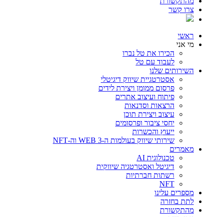
מהתקשורת
צרו קשר
ראשי
מי אני
הכירו את טל נברו
לעבוד עם טל
השירותים שלנו
אסטרטגיית שיווק דיגיטלי
פרסום ממומן ויצירת לידים
פיתוח ועיצוב אתרים
הרצאות וסדנאות
עיצוב ויצירת תוכן
יחסי ציבור ופרסומים
ייעוץ והכשרות
שירותי שיווק בעולמות ה-WEB 3 וה-NFT
מאמרים
טכנולוגית AI
דיגיטל ואסטרטגיה שיווקית
רשתות חברתיות
NFT
מספרים עלינו
לתת בחזרה
מהתקשורת