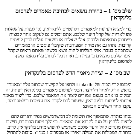
שלב מס' 1 – בחירת נושאים לכתיבת מאמרים לפרסום
בלינקדאין
כדי למצוא רעיונות למאמרים רלוונטיים ללינקדאין, נסו לענות על שאלות
פופולאריות של קהל היעד שלכם. אתם יכולים גם לעקוב אחר קבוצות
פייסבוק מתאימות ולבדוק אילו שאלות או נושאים עולים לדיון לעיתים
קרובות. נתחו גם את מידת המעורבות שקיבלו פוסטים או מאמרים
שכתבתם בעבר. אולי תצליחו לזהות נושא כלשהו שאתם רואים שקהל
היעד שלכם מוצאים בו עניין רב. ואז תוכלו לכתוב עליו מאמר מקיף
לפרסום בלינקדאין
שב מס' 2 – יצירת מאמר חדש לפרסום בלינקדאין
היכנסו לדף הבית של LinkedIn ולחצו על הקישור שכתוב עליו "מאמר"
בראש הדף. לאחר הלחיצה, הכלי לפרסום מאמרים בלינקדאין ייפתח. זה
המקום בו אתם בעצם אמורים ליצור את המאמר שלכם. כדי ליצור מאמר
איכותי לפרסום בלינקדאין, שיעזור לכם לקדם את עצמכם בפלטפורמה,
עקבו אחר השלבים הבאים:
נסחו כותרת שתמשוך את תשומת לב המשתמשים בפיד ותגרום להם
לרצות ללחוץ על מנת לקרוא את המאמר. במהלך ניסוח הכותרת, חישבו
באילו מונחים קהל היעד שלכם משתמש לחיפוש מידע בלינקדאין. לרוב,
כותרות המכילות את המילה "איך" או מספרים ( כמו "5 סיבות להתחיל