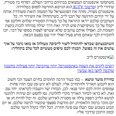
משתמשי אינסטגרם הנמצאים בבתיהם ברחבי העולם, דפדוף בין סטוריז,
שידורי לייב ו
סרטוני IGTV
הוא הגרסא החדשה לזפזופ בטלוויזיה.
אינסטגרם מצדה, מזהה את הפוטנציאל של המגמה הזאת ומעודדת אותה
על ידי קידום והדגשה של תכני לייב. כשתתחילו את השידור חי, כל
העוקבים שלכם ייראו התראה על כך בשורת הסטוריז שלהם וחלקם אף
יקבלו על כך נוטיפיקצית פוש לנייד. זאת דרך יעילה במיוחד לזכות בקצת
תשומת לב. ואפילו אותם עוקבים שלא יצטרפו לצפות בסופו של דבר, יזכו
לתזכורת לכך שאתם מותג פעיל ואולי יהיו שם בפעם הבאה.
השתכנעתם שכדאי להתחיל ליצור לייבים? מעולה! אז בואו נדבר על איך
עושים את זה בפועל. הכנתי לכם טיפים מעשיים לכל שלב בתהליך:
רוצים לקדם את העסק באינסטגרם? יותר עוקבים? יותר פעילות בחשבון
שלכם? לחצו כאן עכשיו
בחירת מועד ונושא
– כמו בעוד הרבה תחומים בחיים הצעד הכי חשוב
הוא לקבוע תאריך ולהתחייב אליו. לעולם לא יגיע זמן שבו תהיו פחות
עמוסים ויהיה לכם יותר פנאי. לכן, תבחרו יעד ותעבדו לקראתו. יחד עם
זאת, לא כדאי לבחור תאריך מקרי לחלוטין. נסו לחפש יום שיהיה רלוונטי
לנושא הלייב ויספק עילה או מסגרת לאירוע שלכם. זה יכול להיות חג או
יום מוכר ברמה הלאומית, יום מודעות ספצפי שקשור לנישה שלכם, או יום
קבוע בשבוע שבו תעלו עם פינה חוזרת. הכל תלוי בקהל היעד שלכם
ובסוג התוכן שידבר אליו.