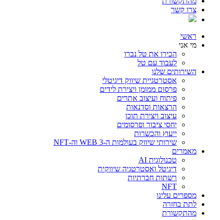
מהתקשורת
צרו קשר
ראשי
מי אני
הכירו את טל נברו
לעבוד עם טל
השירותים שלנו
אסטרטגיית שיווק דיגיטלי
פרסום ממומן ויצירת לידים
פיתוח ועיצוב אתרים
הרצאות וסדנאות
עיצוב ויצירת תוכן
יחסי ציבור ופרסומים
ייעוץ והכשרות
שירותי שיווק בעולמות ה-WEB 3 וה-NFT
מאמרים
טכנולוגית AI
דיגיטל ואסטרטגיה שיווקית
רשתות חברתיות
NFT
מספרים עלינו
לתת בחזרה
מהתקשורת