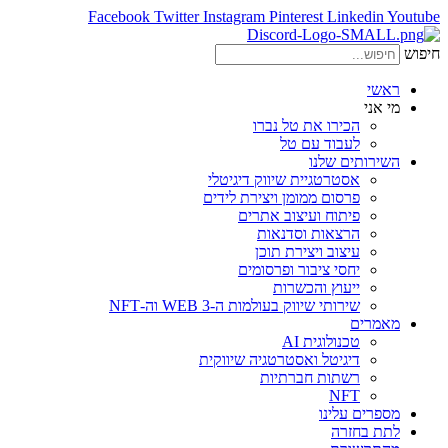
Facebook
Twitter
Instagram
Pinterest
Linkedin
Youtube
חיפוש
ראשי
מי אני
הכירו את טל נברו
לעבוד עם טל
השירותים שלנו
אסטרטגיית שיווק דיגיטלי
פרסום ממומן ויצירת לידים
פיתוח ועיצוב אתרים
הרצאות וסדנאות
עיצוב ויצירת תוכן
יחסי ציבור ופרסומים
ייעוץ והכשרות
שירותי שיווק בעולמות ה-WEB 3 וה-NFT
מאמרים
טכנולוגית AI
דיגיטל ואסטרטגיה שיווקית
רשתות חברתיות
NFT
מספרים עלינו
לתת בחזרה