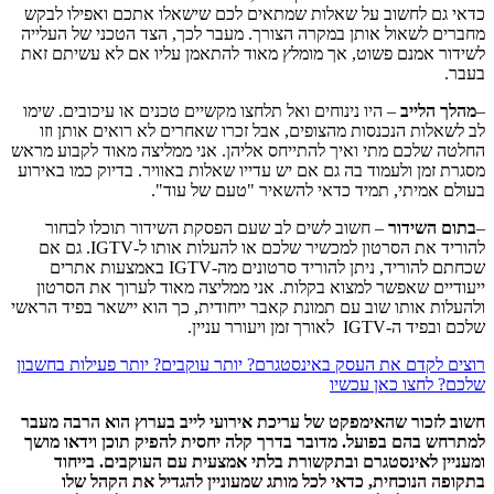
כדאי גם לחשוב על שאלות שמתאים לכם שישאלו אתכם ואפילו לבקש
מחברים לשאול אותן במקרה הצורך. מעבר לכך, הצד הטכני של העלייה
לשידור אמנם פשוט, אך מומלץ מאוד להתאמן עליו אם לא עשיתם זאת
בעבר.
–
מהלך הלייב
– היו נינוחים ואל תלחצו מקשיים טכנים או עיכובים. שימו
לב לשאלות הנכנסות מהצופים, אבל זכרו שאחרים לא רואים אותן וזו
החלטה שלכם מתי ואיך להתייחס אליהן. אני ממליצה מאוד לקבוע מראש
מסגרת זמן ולעמוד בה גם אם יש עדייו שאלות באוויר. בדיוק כמו באירוע
בעולם אמיתי, תמיד כדאי להשאיר "טעם של עוד".
–
בתום השידור
– חשוב לשים לב שעם הפסקת השידור תוכלו לבחור
להוריד את הסרטון למכשיר שלכם או להעלות אותו ל-IGTV. גם אם
שכחתם להוריד, ניתן להוריד סרטונים מה-IGTV באמצעות אתרים
ייעודיים שאפשר למצוא בקלות. אני ממליצה מאוד לערוך את הסרטון
ולהעלות אותו שוב עם תמונת קאבר ייחודית, כך הוא יישאר בפיד הראשי
שלכם ובפיד ה-IGTV לאורך זמן ויעורר עניין.
רוצים לקדם את העסק באינסטגרם? יותר עוקבים? יותר פעילות בחשבון
שלכם? לחצו כאן עכשיו
חשוב לזכור שהאימפקט של עריכת אירועי לייב בערוץ הוא הרבה מעבר
למתרחש בהם בפועל. מדובר בדרך קלה יחסית להפיק תוכן וידאו מושך
ומעניין לאינסטגרם ובתקשורת בלתי אמצעית עם העוקבים. בייחוד
בתקופה הנוכחית, כדאי לכל מותג שמעוניין להגדיל את הקהל שלו