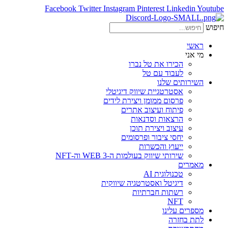
Facebook
Twitter
Instagram
Pinterest
Linkedin
Youtube
חיפוש
ראשי
מי אני
הכירו את טל נברו
לעבוד עם טל
השירותים שלנו
אסטרטגיית שיווק דיגיטלי
פרסום ממומן ויצירת לידים
פיתוח ועיצוב אתרים
הרצאות וסדנאות
עיצוב ויצירת תוכן
יחסי ציבור ופרסומים
ייעוץ והכשרות
שירותי שיווק בעולמות ה-WEB 3 וה-NFT
מאמרים
טכנולוגית AI
דיגיטל ואסטרטגיה שיווקית
רשתות חברתיות
NFT
מספרים עלינו
לתת בחזרה