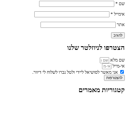
שם
*
אימייל
*
אתר
הצטרפו לניוזלטר שלנו
שם מלא
אי-מייל
אני מאשר לסושיאל ליידי ולטל נברו לשלוח לי דיוור.
להצטרפות
קטגוריות מאמרים
כל המאמרים
מאמרים על
בינה מלאכותית
מאמרי דיגיטל
נושאים כלליים
לייף-סטייל