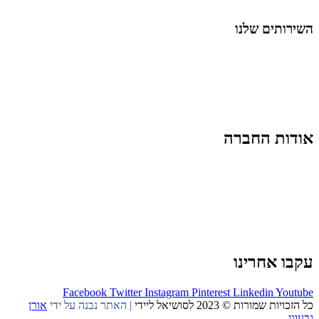
החיים בסרטוני וידאו
השירותים שלנו
שיווק ובניית נוכחות באינסטגרם
אסטרטגיה וניהול תוכן
קמפיינים ממומנים וכלי קידום
עיצוב ופיתוח אתרים ודפי נחיתה
הרצאות וסדנאות
אודות החברה
מי זו טל נברו
לעבוד עם טל
לקוחות מספרים
מהתקשורת:
עיתונות
|
טלוויזיה
תנאי האתר
צור קשר
עקבו אחרינו
Facebook
Twitter
Instagram
Pinterest
Linkedin
Youtube
כל הזכויות שמורות © 2023 לסושיאל ליידי
| האתר נבנה על ידי
אורן
גבעוני