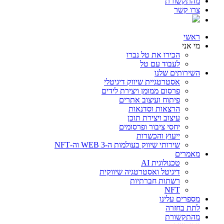
מהתקשורת
צרו קשר
ראשי
מי אני
הכירו את טל נברו
לעבוד עם טל
השירותים שלנו
אסטרטגיית שיווק דיגיטלי
פרסום ממומן ויצירת לידים
פיתוח ועיצוב אתרים
הרצאות וסדנאות
עיצוב ויצירת תוכן
יחסי ציבור ופרסומים
ייעוץ והכשרות
שירותי שיווק בעולמות ה-WEB 3 וה-NFT
מאמרים
טכנולוגית AI
דיגיטל ואסטרטגיה שיווקית
רשתות חברתיות
NFT
מספרים עלינו
לתת בחזרה
מהתקשורת