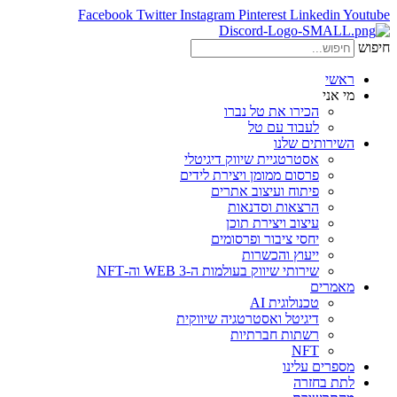
Facebook
Twitter
Instagram
Pinterest
Linkedin
Youtube
חיפוש
ראשי
מי אני
הכירו את טל נברו
לעבוד עם טל
השירותים שלנו
אסטרטגיית שיווק דיגיטלי
פרסום ממומן ויצירת לידים
פיתוח ועיצוב אתרים
הרצאות וסדנאות
עיצוב ויצירת תוכן
יחסי ציבור ופרסומים
ייעוץ והכשרות
שירותי שיווק בעולמות ה-WEB 3 וה-NFT
מאמרים
טכנולוגית AI
דיגיטל ואסטרטגיה שיווקית
רשתות חברתיות
NFT
מספרים עלינו
לתת בחזרה