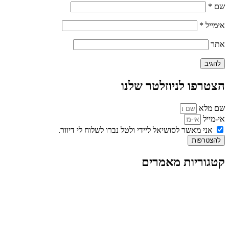
שם
*
אימייל
*
אתר
הצטרפו לניוזלטר שלנו
שם מלא
אי-מייל
אני מאשר לסושיאל ליידי ולטל נברו לשלוח לי דיוור.
להצטרפות
קטגוריות מאמרים
כל המאמרים
מאמרים על
בינה מלאכותית
מאמרי דיגיטל
נושאים כלליים
לייף-סטייל