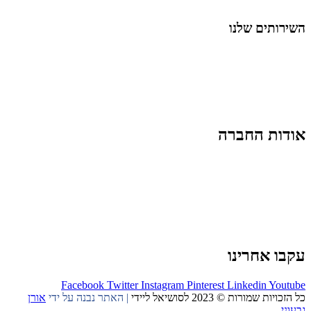
החיים בסרטוני וידאו
השירותים שלנו
שיווק ובניית נוכחות באינסטגרם
אסטרטגיה וניהול תוכן
קמפיינים ממומנים וכלי קידום
עיצוב ופיתוח אתרים ודפי נחיתה
הרצאות וסדנאות
אודות החברה
מי זו טל נברו
לעבוד עם טל
לקוחות מספרים
מהתקשורת:
עיתונות
|
טלוויזיה
תנאי האתר
צור קשר
עקבו אחרינו
Facebook
Twitter
Instagram
Pinterest
Linkedin
Youtube
כל הזכויות שמורות © 2023 לסושיאל ליידי
| האתר נבנה על ידי
אורן
גבעוני