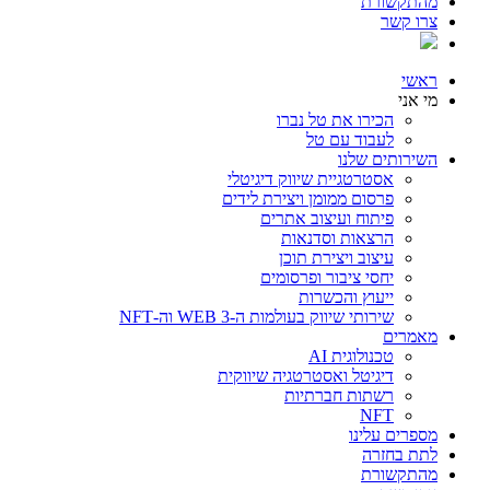
מהתקשורת
צרו קשר
ראשי
מי אני
הכירו את טל נברו
לעבוד עם טל
השירותים שלנו
אסטרטגיית שיווק דיגיטלי
פרסום ממומן ויצירת לידים
פיתוח ועיצוב אתרים
הרצאות וסדנאות
עיצוב ויצירת תוכן
יחסי ציבור ופרסומים
ייעוץ והכשרות
שירותי שיווק בעולמות ה-WEB 3 וה-NFT
מאמרים
טכנולוגית AI
דיגיטל ואסטרטגיה שיווקית
רשתות חברתיות
NFT
מספרים עלינו
לתת בחזרה
מהתקשורת