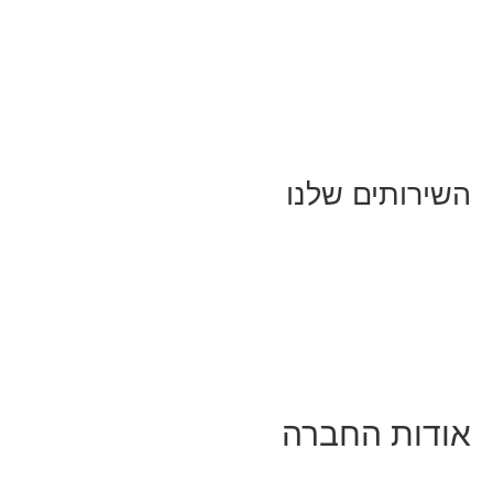
מאמרים על
בינה מלאכותית
מאמרי דיגיטל
נושאים כלליים
לייף-סטייל
החיים בסרטוני וידאו
השירותים שלנו
שיווק ובניית נוכחות באינסטגרם
אסטרטגיה וניהול תוכן
קמפיינים ממומנים וכלי קידום
עיצוב ופיתוח אתרים ודפי נחיתה
הרצאות וסדנאות
אודות החברה
מי זו טל נברו