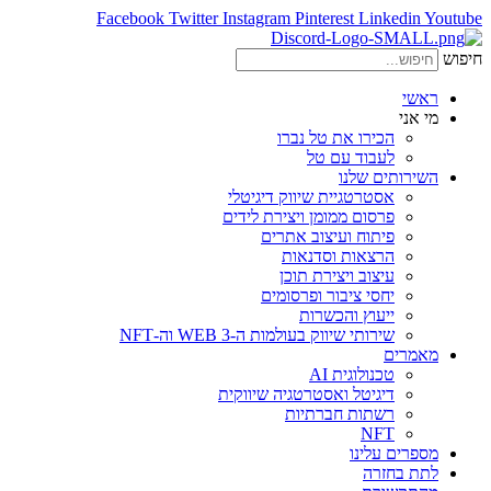
Facebook
Twitter
Instagram
Pinterest
Linkedin
Youtube
חיפוש
ראשי
מי אני
הכירו את טל נברו
לעבוד עם טל
השירותים שלנו
אסטרטגיית שיווק דיגיטלי
פרסום ממומן ויצירת לידים
פיתוח ועיצוב אתרים
הרצאות וסדנאות
עיצוב ויצירת תוכן
יחסי ציבור ופרסומים
ייעוץ והכשרות
שירותי שיווק בעולמות ה-WEB 3 וה-NFT
מאמרים
טכנולוגית AI
דיגיטל ואסטרטגיה שיווקית
רשתות חברתיות
NFT
מספרים עלינו
לתת בחזרה