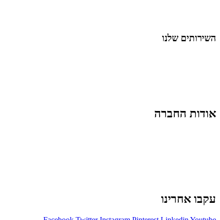
נושאים כלליים
לייף-סטייל
החיים בסרטוני וידאו
השירותים שלנו
שיווק ובניית נוכחות באינסטגרם
אסטרטגיה וניהול תוכן
קמפיינים ממומנים וכלי קידום
עיצוב ופיתוח אתרים ודפי נחיתה
הרצאות וסדנאות
אודות החברה
מי זו טל נברו
לעבוד עם טל
לקוחות מספרים
מהתקשורת:
עיתונות
|
טלוויזיה
תנאי האתר
צור קשר
עקבו אחרינו
Facebook
Twitter
Instagram
Pinterest
Linkedin
Youtube