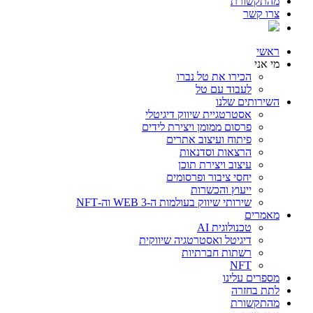
מהתקשורת
צרו קשר
ראשי
מי אני
הכירו את טל נברו
לעבוד עם טל
השירותים שלנו
אסטרטגיית שיווק דיגיטלי
פרסום ממומן ויצירת לידים
פיתוח ועיצוב אתרים
הרצאות וסדנאות
עיצוב ויצירת תוכן
יחסי ציבור ופרסומים
ייעוץ והכשרות
שירותי שיווק בעולמות ה-WEB 3 וה-NFT
מאמרים
טכנולוגית AI
דיגיטל ואסטרטגיה שיווקית
רשתות חברתיות
NFT
מספרים עלינו
לתת בחזרה
מהתקשורת