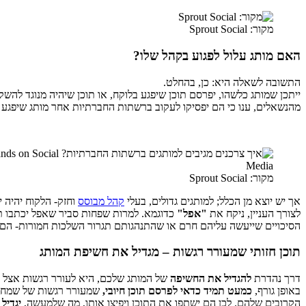
מקור: Sprout Social
האם מותג עלול לפגוע בקהל שלו?
התשובה לשאלה היא: כן, בהחלט.
מהנשאלים, ענו כי הם יפסיקו לעקוב ברשתות החברתיות אחר מותג שיפגע בהם. 27% ענו כי הם יחסמו את המותג או ידווחו עליו כספאם. 27% נוספים, יגדילו לעשות ואף יחרימו את ה
מקור: Sprout Social
אך יש יוצא מן הכלל; למותגים גדולים, בעלי
קהל מבוסס
וחזק- הלקוח יהיה י
לצורך העניין, ניקח את
"אפל"
כדוגמא. למרות שפחות סביר שאפל יכתבו תוכ
הסיכויים שייעשה עליהם חרם או שהתנהגותם תגרור השלכות חמורות- הם 
תוכן חזותי שמעורר רגשות – מגדיל את חשיפת המותג
דרך נהדרת
להגדיל את החשיפה
של המותג שלכם, היא לעורר רגשות אצל ה
באופן גורף,
כמעט תמיד כדאי לפרסם תוכן חיובי,
שמעורר רגשות של שמחה, 
הקרובים שלהם. לכן הם ישתפו את התוכן ויפיצו אותו, מה שלמעשה,
יגדיל