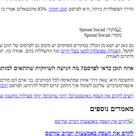
הדרך הפופולרית ביותר, היא לפרסם
תוכן חזותי
. 85% מהנשאלים אמרו כי הם משתמשים בתמונות, 66% מפרמים תוכן
מקור: Sprout Social
גם כאן יש יוצא מן הכלל; במקרים מסוימים יש מקום גם לפרסום של תוכן ש
למשל, ב
אגודה שפועלות למען בעלי חיים
ונגד התעללות בהם. אגודה כזו, ת
ולתרום לאגודה.
איזה תוכן כדאי לפרסם? מה הגישה השיווקית שתתאים למותג
התשובה היא, שאין דרך אחת שמתאימה לכל המותגים. בני אדם הם מורכבים 
אינפורמטיביים. עליכם לשקול איך התוכן יגרום לקהל להרגיש; לפרסם
תוכן
רוצים לקדם את העסק באינסטגרם? יותר עוקבים? יותר פעילות בחשבון של
מאמרים נוספים
לקדם את העסק באמצעות יוטיוב שורטס