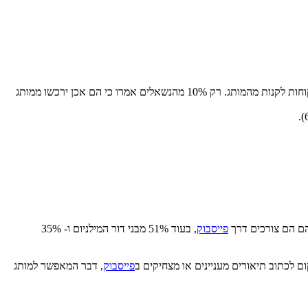
ממצא מעניין נוסף, הוא ש-67% מהנשאלים טענו כי הם לא אוהבים שמותג לועג למותג מתחרה, וכי התנהגות לא מכבדת תוריד את הסיכויים שלהם כלקוחות לקנות מהמותג. רק 10% מהנשאלים אמרו כי הם אכן ירכשו ממותג
פייסבוק
, בעוד 51% מבני דור המילניום ו- 35%
ום לכתוב תיאורים מעניינים או מצחיקים ב
פייסבוק
, דבר המאפשר למותג