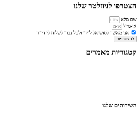
הצטרפו לניוזלטר שלנו
שם מלא
אי-מייל
אני מאשר לסושיאל ליידי ולטל נברו לשלוח לי דיוור.
להצטרפות
קטגוריות מאמרים
כל המאמרים
מאמרים על
בינה מלאכותית
מאמרי דיגיטל
נושאים כלליים
לייף-סטייל
החיים בסרטוני וידאו
השירותים שלנו
שיווק ובניית נוכחות באינסטגרם
אסטרטגיה וניהול תוכן
קמפיינים ממומנים וכלי קידום
עיצוב ופיתוח אתרים ודפי נחיתה