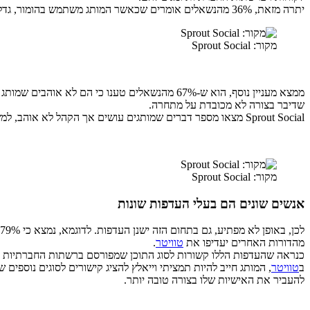
יתרה מזאת, 36% מהנשאלים אומרים שכאשר המותג משתמש בהומור, גדל הסיכוי שהם יקנו ממנו.
מקור: Sprout Social
שדיבר בצורה לא מכובדת על מתחרה.
Sprout Social מצאו מספר דברים שמותגים עושים אך הקהל לא אוהב, למשל: ללעוג ללקוחות (88%), דיבורים על
מקור: Sprout Social
אנשים שונים הם בעלי העדפות שונות
לכן, באופן לא מפתיע, גם בתחום הזה ישנן העדפות. לדוגמא, נמצא כי 79% מבני דור המילניום ו -84% מדורות אחרים מעדיפים לתקשר עם המותגים מהם הם צורכים דרך
מהדורות האחרים יעדיפו את
טוויטר
.
כנראה שהעדפות הללו קשורות לסוג התוכן שמפורסם ברשתות החברתיות ה
ב
טוויטר
, המותג חייב להיות תמציתי וייאלץ להציג קישורים לסוגים נוספים של
להעביר את האישיות שלו בצורה טובה יותר.