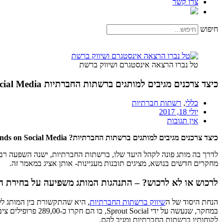
צרו קשר
חיפוש
טל נברו הרצאה אינסטגרם ושיווק ברשת
כיצד צרכנים מגיבים למותגים ברשתות החברתיות How Consumers Respond to Brands on Social Media
כללי
,
רשתות חברתיות
יולי 18, 2017
אין תגובות
כיצד צרכנים מגיבים למותגים ברשתות החברתיות? How Consumers Respond to Brands on Social Media
לדרך בה מותג פונה לקהל היעד שלו, ברשתות החברתיות, ישנה השפעה רב
מחקרים חדשים בנושא, מציגים תובנות מעניינות- אותן אציג במאמר זה.
לרכוש או לא לרכוש? – התנהגות המותג משפיעה על בחירת ה
הנחת היסוד של ה
שיווק ברשתות החברתיות
, היא שהתקשורת בין המותג לל
לקוחותיו ברשתות החברתיות ומגיב להם.