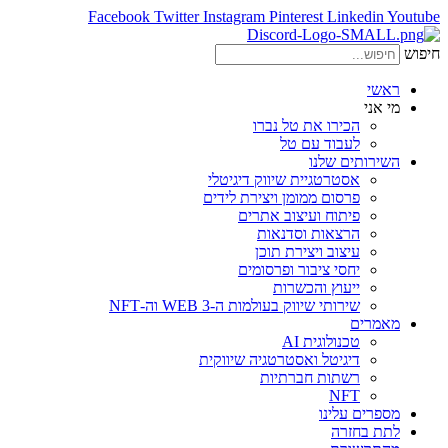
Facebook
Twitter
Instagram
Pinterest
Linkedin
Youtube
חיפוש
ראשי
מי אני
הכירו את טל נברו
לעבוד עם טל
השירותים שלנו
אסטרטגיית שיווק דיגיטלי
פרסום ממומן ויצירת לידים
פיתוח ועיצוב אתרים
הרצאות וסדנאות
עיצוב ויצירת תוכן
יחסי ציבור ופרסומים
ייעוץ והכשרות
שירותי שיווק בעולמות ה-WEB 3 וה-NFT
מאמרים
טכנולוגית AI
דיגיטל ואסטרטגיה שיווקית
רשתות חברתיות
NFT
מספרים עלינו
לתת בחזרה