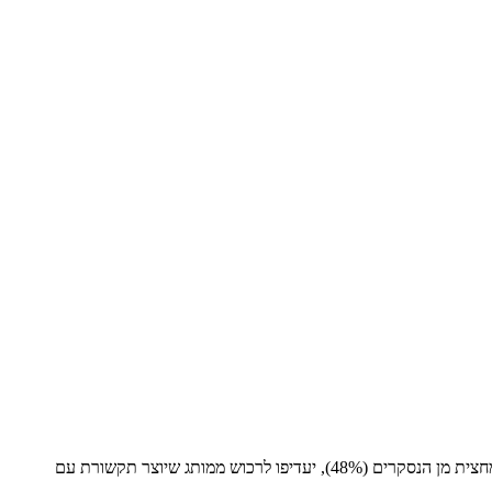
במחקר, שנעשה על ידי Sprout Social, בו הם חקרו כ-289,00 פרופילים ציבוריים ברשתות חברתיות, וסקרו למעלה מ-1,000 צרכנים – נמצא כי כמעט מחצית מן הנסקרים (48%), יעדיפו לרכוש ממותג שיוצר תקשורת עם