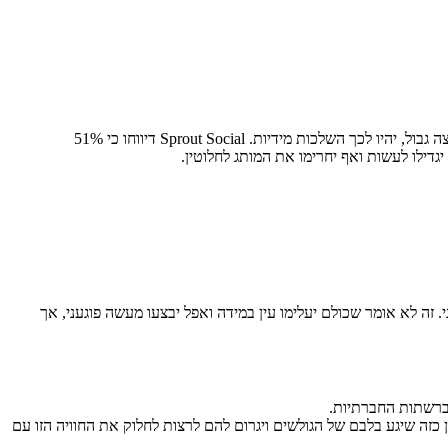
ייתכן שמותג כלשהו, יפרסם תוכן שיפגע בלוקח, או תוכן שיהיה מנוגד להשקפותיו. כאשר מותג כלשהו – לדעת הלקוח – יתנהג בצורה בלתי הולמת או יחצה גבול, יהיו לכך השלכות מידיות. Sprout Social דיווחו כי 51%
זה לא אומר שכולם יעלימו עין במידה ואפל יבצעו מעשה פוגעני, אך
ברשתות החברתיות.
זה שיגע בלבם של הגולשים ויגרום להם לרצות לחלוק את החוויה הזו עם