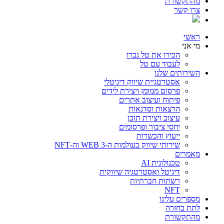
מהתקשורת
צרו קשר
ראשי
מי אני
הכירו את טל נברו
לעבוד עם טל
השירותים שלנו
אסטרטגיית שיווק דיגיטלי
פרסום ממומן ויצירת לידים
פיתוח ועיצוב אתרים
הרצאות וסדנאות
עיצוב ויצירת תוכן
יחסי ציבור ופרסומים
ייעוץ והכשרות
שירותי שיווק בעולמות ה-WEB 3 וה-NFT
מאמרים
טכנולוגית AI
דיגיטל ואסטרטגיה שיווקית
רשתות חברתיות
NFT
מספרים עלינו
לתת בחזרה
מהתקשורת