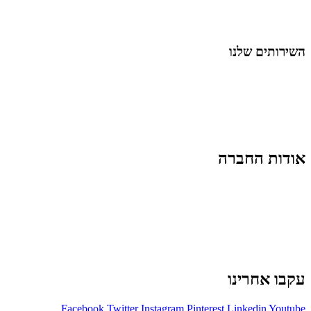
לייף-סטייל
החיים בסרטוני וידאו
השירותים שלנו
שיווק ובניית נוכחות באינסטגרם
אסטרטגיה וניהול תוכן
קמפיינים ממומנים וכלי קידום
עיצוב ופיתוח אתרים ודפי נחיתה
הרצאות וסדנאות
אודות החברה
מי זו טל נברו
לעבוד עם טל
לקוחות מספרים
מהתקשורת:
עיתונות
|
טלוויזיה
תנאי האתר
צור קשר
עקבו אחרינו
Facebook
Twitter
Instagram
Pinterest
Linkedin
Youtube