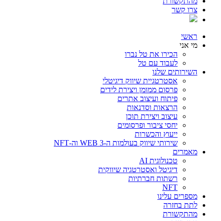
מהתקשורת
צרו קשר
ראשי
מי אני
הכירו את טל נברו
לעבוד עם טל
השירותים שלנו
אסטרטגיית שיווק דיגיטלי
פרסום ממומן ויצירת לידים
פיתוח ועיצוב אתרים
הרצאות וסדנאות
עיצוב ויצירת תוכן
יחסי ציבור ופרסומים
ייעוץ והכשרות
שירותי שיווק בעולמות ה-WEB 3 וה-NFT
מאמרים
טכנולוגית AI
דיגיטל ואסטרטגיה שיווקית
רשתות חברתיות
NFT
מספרים עלינו
לתת בחזרה
מהתקשורת