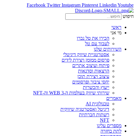
Facebook
Twitter
Instagram
Pinterest
Linkedin
Youtube
חיפוש
ראשי
מי אני
הכירו את טל נברו
לעבוד עם טל
השירותים שלנו
אסטרטגיית שיווק דיגיטלי
פרסום ממומן ויצירת לידים
פיתוח ועיצוב אתרים
הרצאות וסדנאות
עיצוב ויצירת תוכן
יחסי ציבור ופרסומים
ייעוץ והכשרות
שירותי שיווק בעולמות ה-WEB 3 וה-NFT
מאמרים
טכנולוגית AI
דיגיטל ואסטרטגיה שיווקית
רשתות חברתיות
NFT
מספרים עלינו
לתת בחזרה