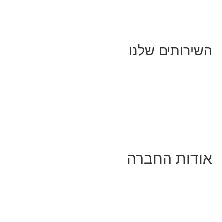
לייף-סטייל
החיים בסרטוני וידאו
השירותים שלנו
שיווק ובניית נוכחות באינסטגרם
אסטרטגיה וניהול תוכן
קמפיינים ממומנים וכלי קידום
עיצוב ופיתוח אתרים ודפי נחיתה
הרצאות וסדנאות
אודות החברה
מי זו טל נברו
לעבוד עם טל
לקוחות מספרים