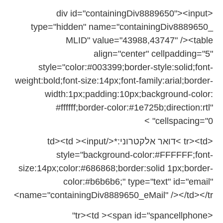
input
<div id="containingDiv8889650"><
type="hidden" name="containingDiv8889650_
MLID" value="43988,43747" /><table
align="center" cellpadding="5"
style="color:#003399;border-
style:solid;font-
weight:bold;
font-size:14px;font-family:
arial;border-
width:1px;
padding:10px;background-color:
#ffffff;border-color:#1e725b;
direction:rtl"
cellspacing="0" >
<tr><td >דואר אלקטרוני:*</td><td ><input
style="background-color:#
FFFFFF;font-
size:14px;color:#
686868;border:solid 1px;border-
color:#b6b6b6;" type="text" id="email"
name="containingDiv8889650_
eMail" /></td></tr>
<tr><td ><span id="spancellphone"