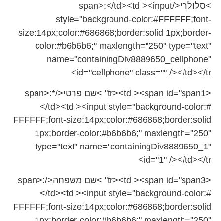
>סלולרי</span>:</td><td ><input
style="background-color:#
FFFFFF;font-
size:14px;color:#
686868;border:solid 1px;border-
color:#b6b6b6;" maxlength="250" type="text"
name="containingDiv8889650_
cellphone"
id="cellphone" class="" /></td></tr>
<tr><td ><span id="span1" >שם פרטי</span>:*
</td><td ><input style="background-color:#
FFFFFF;font-size:14px;color:#
686868;border:solid
1px;border-color:#b6b6b6;" maxlength="250"
type="text" name="containingDiv8889650_1"
id="1" /></td></tr>
<tr><td ><span id="span3" >שם משפחה</span>:
</td><td ><input style="background-color:#
FFFFFF;font-size:14px;color:#
686868;border:solid
1px;border-color:#b6b6b6;" maxlength="250"