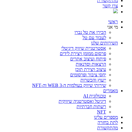
מהתקשורת
צרו קשר
ראשי
מי אני
הכירו את טל נברו
לעבוד עם טל
השירותים שלנו
אסטרטגיית שיווק דיגיטלי
פרסום ממומן ויצירת לידים
פיתוח ועיצוב אתרים
הרצאות וסדנאות
עיצוב ויצירת תוכן
יחסי ציבור ופרסומים
ייעוץ והכשרות
שירותי שיווק בעולמות ה-WEB 3 וה-NFT
מאמרים
טכנולוגית AI
דיגיטל ואסטרטגיה שיווקית
רשתות חברתיות
NFT
מספרים עלינו
לתת בחזרה
מהתקשורת