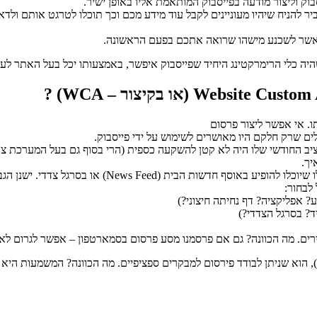
וק וליצור מודעה בפייסבוק המותאמת אליו באופן ישיר.
ר להניח שיהיו מעוניינים לקבל עוד מידע מכם וכך תוכלו לטרגט אותם ול
מאשר לשכנע מישהו שרואה אתכם בפעם הראשונה.
היה כלי הרימרקטינג היחיד שפייסבוק איפשר, באמצעותו יכל בעל האתר לעק
) ?
WCA
ב החודשי שלו היה לא קטן להשקעה כספית (הרי בסוף גם בעל המערכת צריך
יך.
? אפליקציה? דף נחיתה חיצוני?)
ד? בסרגל הצדדי?)
רים. מה הכוונה? גם אם פרסמנו מסע פרסום בסמארטפון – אפשר לגרום לאו
), הוא שניתן לבודד פירסום למבקרים ספציפיים. מה הכוונה? המשמעות הי