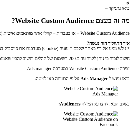
אז,
בואו נתמקד –
מה זה בעצם Website Custom Audience?
Website Custom Audience – או בעברית – קהלי אתר מותאמים אישית (או בקיצור –
איך התהליך הזה נעשה?
* גולש מגיע אל דף באתר שלכם * עוגיה (Cookie) מעדכנת את פייסבוק בפרטי הגולש הזה והם מתעדכנים ברשימה בפייסבוק * כשהגולש יבקר בפייסבוק, המערכת תציג לו מודעה שלכם.
חשוב לזכור כי ניתן ליצור עד כ-200 רשימות של קהלים וחשוב להבין שאמנם יש פיקסל אחד פר חשבון פייסבוק, אבל אפשר להשתמש בו גם ביותר מאתר אחד.
יצירת Website Custom Audience במערכת Ads manager
בואו וניגש ל
Ads Manager
על פי התמונה כאן למטה:
Ads Manager
בשלב הבא, לחצו על המילה
Audiences:
Website Custom Audience on
Facebook