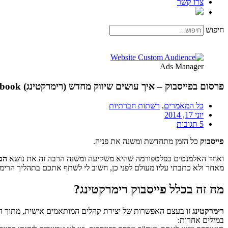
צרו קשר
חיפוש
Ads Manager
פרסום בפייסבוק – איך עושים שיווק מחדש (רימרקטינג) Website Custom Audience on Facebook
כל המאמרים
,
רשתות חברתיות
יוני 17, 2014
5 תגובות
פייסבוק
כל הזמן מתחדשת ומשנה את פניה.
ואחד האלמנטים בפלטפורמה שהיא משקיעה ומשנה הרבה זה את נושא
הפ
מאחר ולא כתבתי עליו מעולם לפני כן, חשוב לי לשתף אתכם בתהליך הרימרקטינג ( Re-marketing) בפרסום הממומן
מה זה בכלל פייסבוק רימרקטינג?
רימרקטינג
זו בעצם האפשרות של יצירת קהלים המותאמים אישית, מתוך ה
במילים אחרות: