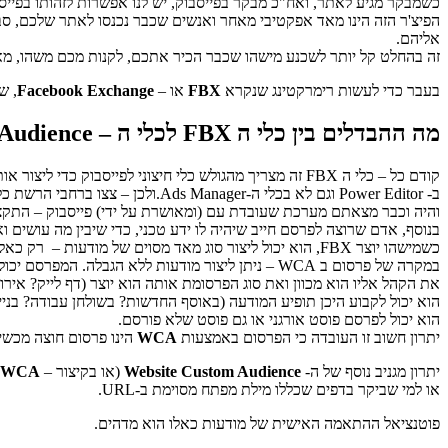
כשמבקר מגיע לאתר, ואח"כ מבקר בפייסבוק, יש לנו אפשרות לזהותו בפייסב
הפיצ'ר הזה הינו מאד אפקטיבי מאחר ואנשים שכבר נכנסו לאתר שלכם, סבי
אליהם.
זה בהחלט קל יותר לשכנע מישהו שכבר הכיר אתכם, לקנות מכם משהו, 
בעבר כדי לעשות רימרקטינג שנקרא
FBX
או –
Facebook Exchange
, ש
מה ההבדלים בין כלי ה FBX לכלי ה – Website Custom Audience (או בקיצור –
קודם כל – כלי ה FBX זה מצריך מהגולש כלי חיצוני לפייסבוק כדי ליצור אותו. אי אפשר ליצור פרסום
ב- Power Editor וגם לא בכלי ה-Ads Manager.ולכן – צצו ברחבי הרשת כלים שרק חלקם היו מאושרים לשימוש על ידי פייסבוק.
והיה וכבר מצאתם מערכת שעובדת עם (ומאושרת על ידי) פייסבוק – התקצי
בנוסף, אדם שרוצה לפרסם חייב שיהיה לו ידע טכני, כדי שיבין מה עושים וא
כשמישהו יוצר FBX, הוא יכול ליצור סוג מאד מסוים של מודעות – רק כאלו שיוכלו להופיע באוסף חדשות הבית (News Feed) או בסרגל צדדי. ישנן הגבלות חמורות על מה שניתן לעשות והפרסום אינו מחובר לדף בכלל.
במקרה של פרסום ב WCA – ניתן ליצור מודעות ללא הגבלה. המפרסם יכול לבחור:
את הקהל אליו הוא מכוון ואת סוג הפרסומת אותה הוא יוצר (דף לייק? אירוע
הוא יכול לקבוע היכן תופיע המודעה (באוסף החדשות? בשולחן עבודה? בניי
הוא יכול לפרסם פוסט אורגני או גם פוסט שלא פורסם.
יתרון חשוב זו העובדה כי הפרסום באמצעות
WCA
הינו פרסום חוצה מכשי
יתרון מגניב נוסף של ה-
Website Custom Audience
(או בקיצור –
WCA
או למי שביקר בדפים שכללו מילת מפתח מסוימת ב-URL.
פוטנציאל ההתאמה האישית של מודעות כאלו הוא מדהים.