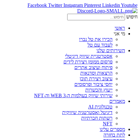
Facebook
Twitter
Instagram
Pinterest
Linkedin
Youtube
חיפוש
ראשי
מי אני
הכירו את טל נברו
לעבוד עם טל
השירותים שלנו
אסטרטגיית שיווק דיגיטלי
פרסום ממומן ויצירת לידים
פיתוח ועיצוב אתרים
הרצאות וסדנאות
עיצוב ויצירת תוכן
יחסי ציבור ופרסומים
ייעוץ והכשרות
שירותי שיווק בעולמות ה-WEB 3 וה-NFT
מאמרים
טכנולוגית AI
דיגיטל ואסטרטגיה שיווקית
רשתות חברתיות
NFT
מספרים עלינו
לתת בחזרה