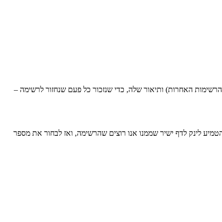
א מגיע, כדי לבדל מהרשימות האחרות) ותיאור שלה, כדי שנזכור כל פעם שנחזור לרשימה –
 – מדובר על כל האנשים בכללי שמגיעים מהאתר ובמקרה השני (People visiting specific pages) – ניתן יהיה להטמיע לינק לדף ישיר שממנו אנו רוצים שהרשימה, ואז לבחור את מספר