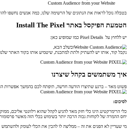
Custom Audience from your Website
בטבלה נוכל לראות את הנתונים של הרשימה שלנו, כמה אנשים נחשפו להודעה ונוכל גם לערוך אותה. ח
הטמעת הפיקסל באתר Install The Pixel
יש ללחוץ על Pixel Details כמו שמופיע כאן:
ובשלב הבא,
נקבל קוד, אותו יש להעתיק ולתת למתכנת, שיטמיע אותו בקוד האתר שלנו, בין התגית <head> לתגית </head>. באותו מקום אפשר גם לראות סטטיסטיקות חשיפ
איך משתמשים בקהל שיצרנו
פשוט מאד – ברגע שתיצרו הודעה חדשה, תיפתח לכם בהמשך אפשרות הערי
לסיכום:
כלי הרימרקטינג הינו כלי חזק מאד להגיע לקהל שהוא רלוונטי אליכם, ממוק
יחס ההמרה של לקוחות גבוה הרבה יותר בשימוש בכלי הזה מאשר פרסומות 
מי שעדיין לא הפנים את זה – ממליצה לו להבין את הכלי לעומק ולהשתמש 