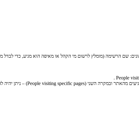
 Terms & Conditions) נתחיל למלא את הנתונים: שם הרשימה (מומלץ לרשום מי הקהל או מאיפה הו
במקרה הראשון (All Website Visitors)