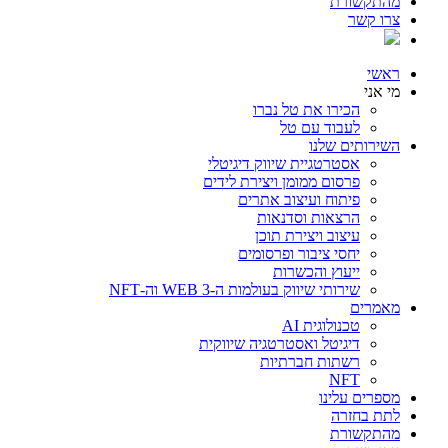
מהתקשורת
צרו קשר
ראשי
מי אני
הכירו את טל נברו
לעבוד עם טל
השירותים שלנו
אסטרטגיית שיווק דיגיטלי
פרסום ממומן ויצירת לידים
פיתוח ועיצוב אתרים
הרצאות וסדנאות
עיצוב ויצירת תוכן
יחסי ציבור ופרסומים
ייעוץ והכשרות
שירותי שיווק בעולמות ה-WEB 3 וה-NFT
מאמרים
טכנולוגית AI
דיגיטל ואסטרטגיה שיווקית
רשתות חברתיות
NFT
מספרים עלינו
לתת בחזרה
מהתקשורת