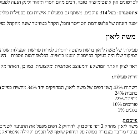
לסרטונים אין אופטימיזציה טובה, רבים מהם חסרי תיאור ולינק הנעה לפע
אינסטגרם
: בעל 314 עוקבים, משתף גם בפעילות אישית וגם בפעילות פוליטית, עבודה יפה של חשיפה אישית שחשובה מאד ליצירת החיבור האישי עם הקהילה
ישנה הזנחה של פלטפורמת הטוויטר וחבל, הקהל בטוויטר שונה מהקהל בפלט
משה ליאון
פעילותו של משה ליאון ברשת מועטה יחסית, למרות פרישת הפעילות שלו על
המיקוד שלו היה בעיקר בפייסבוק ומעט ביוטיוב. בפלטפורמות נוספות – הינ
ראוי לציון האתר המושקע והמעוצב אסתטית ומקצועית. כמו כן, האתר מקושר
זירות פעילות:
רשתות-43% (שני דפים של משה ליאון, המחזיקים יחד 34% מהשיח בפייס)
כתבות 24%
טוויטר-22%
פורומים 10%
בלוגים 1%
פייסבוק
:
משה ליאון מחזיק 2 דפי פייסבוק. להחזיק 2 דפים מפצל את התנועה לשניים, במקום לרכזה במקום אחד.
בנוסף מדובר בעבודה כפולה על תיחזוק שוטף של תכנים וקהילה אינטראקטי