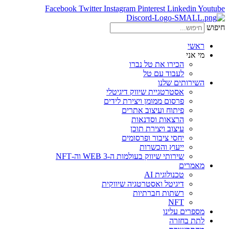
Facebook
Twitter
Instagram
Pinterest
Linkedin
Youtube
חיפוש
ראשי
מי אני
הכירו את טל נברו
לעבוד עם טל
השירותים שלנו
אסטרטגיית שיווק דיגיטלי
פרסום ממומן ויצירת לידים
פיתוח ועיצוב אתרים
הרצאות וסדנאות
עיצוב ויצירת תוכן
יחסי ציבור ופרסומים
ייעוץ והכשרות
שירותי שיווק בעולמות ה-WEB 3 וה-NFT
מאמרים
טכנולוגית AI
דיגיטל ואסטרטגיה שיווקית
רשתות חברתיות
NFT
מספרים עלינו
לתת בחזרה