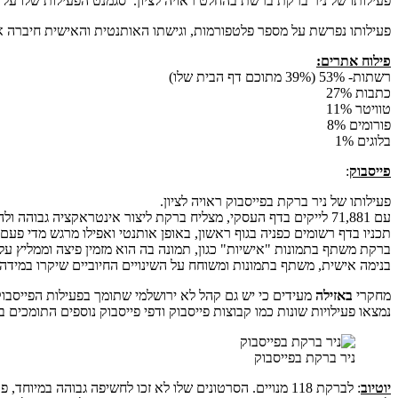
פעילותו של ניר ברקת ברשת בהחלט ראויה לציון. סגמנט הפעילות שלו על פ
פעילותו נפרשת על מספר פלטפורמות, וגישתו האותנטית והאישית חיברה אל
פילוח אתרים:
רשתות- 53% (39% מתוכם דף הבית שלו)
כתבות 27%
טוויטר 11%
פורומים 8%
בלוגים 1%
פייסבוק
:
פעילותו של ניר ברקת בפייסבוק ראויה לציון.
עם 71,881 לייקים בדף העסקי, מצליח ברקת ליצור אינטראקציה גבוהה ולהביא לעצמו המון חשיפה ברשת. האינטראקציה שהוא יותר בפייסבוק זוכה לאלפי לייקים, שיתופים ותגובות רבות.
תכניו בדף רשומים כפניה בגוף ראשון, באופן אותנטי ואפילו מרגש מדי פעם.
ברקת משתף בתמונות "אישיות" כגון, תמונה בה הוא מזמין פיצה וממליץ על ב
בנימה אישית, משתף בתמונות ומשוחח על השינויים החיוביים שיקרו במידה 
מחקרי
באזילה
מעידים כי יש גם קהל לא ירושלמי שתומך בפעילות הפייסבוק
נמצאו פעילויות שונות כמו קבוצות פייסבוק ודפי פייסבוק נוספים התומכים ב
ניר ברקת בפייסבוק
יוטיוב
: לברקת 118 מנויים. הסרטונים שלו לא זכו לחשיפה גבוהה במיוחד, פרט לכמה בודדים שבאמת היו יוצאי דופן וכן קודמו בדרך זו או אחרת ברשת והגיעו לתפוצה גבוהה.