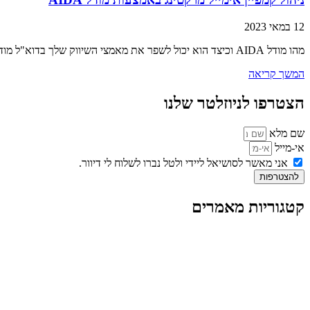
12 במאי 2023
מהו מודל AIDA וכיצד הוא יכול לשפר את מאמצי השיווק שלך בדוא"ל מודל AIDA הוא כלי רב עוצמה שיכול לעזור לך לשפר את מאמצי השיווק
המשך קריאה
הצטרפו לניוזלטר שלנו
שם מלא
אי-מייל
אני מאשר לסושיאל ליידי ולטל נברו לשלוח לי דיוור.
להצטרפות
קטגוריות מאמרים
כל המאמרים
מאמרים על
בינה מלאכותית
מאמרי דיגיטל
נושאים כלליים
לייף-סטייל
החיים בסרטוני וידאו