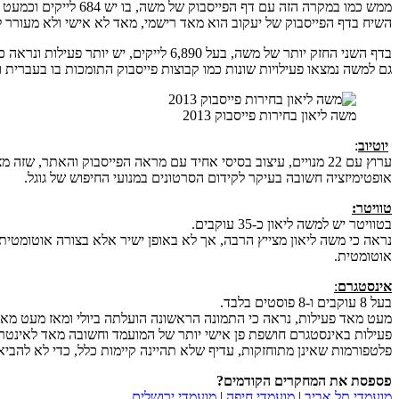
ממש כמו במקרה הזה עם דף הפייסבוק של משה, בו יש 684 לייקים וכמעט אין כלל פעילות.
השיח בדף הפייסבוק של יעקוב הוא מאד רישמי, מאד לא אישי ולא מעורר
בדף השני החזק יותר של משה, בעל 6,890 לייקים, יש יותר פעילות ונראה כי גם שפת התוכן הינה פניה ישירה ממשה לקהילה, מה שמביא ליותר אינטראקציה, תגובות ולייקים על הפעילות.
גם למשה נמצאו פעילויות שונות כמו קבוצות פייסבוק התומכות בו בעברית ו
משה ליאון בחירות פייסבוק 2013
יוטיוב
:
ערוץ עם 22 מנויים, עיצוב בסיסי אחיד עם מראה הפייסבוק והאתר, שזה מצוין, אך רק על מספר מצומצם של סרטונים נעשתה אופטימיזציה כגון – הכנסת תיאור, מילות מפתח, קישור בין סרטונים שונים בתוך ערוץ היוטיוב.
אופטימיזציה חשובה בעיקר לקידום הסרטונים במנועי החיפוש של גוגל.
טוויטר:
בטוויטר יש למשה ליאון כ-35 עוקבים.
נראה כי משה ליאון מצייץ הרבה, אך לא באופן ישיר אלא בצורה אוטומטית
אוטומטית.
אינסטגרם
:
בעל 8 עוקבים ו-8 פוסטים בלבד.
מעט מאד פעילות, נראה כי התמונה הראשונה הועלתה ביולי ומאז מעט מאד
פעילות באינסטגרם חושפת פן אישי יותר של המועמד וחשובה מאד לאינטר
פלטפורמות שאינן מתוחזקות, עדיף שלא תהיינה קיימות כלל, כדי לא להבי
פספסת את המחקרים הקודמים?
מועמדי תל אביב
|
מועמדי חיפה
|
מועמדי ירושלים